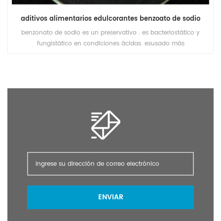
aditivos alimentarios edulcorantes benzoato de sodio
benzonato de sodio es un preservativo . es bacteriostático y
fungistático en condiciones ácidas. esusado más
predominantemente en alimentos ácidos como aderezos para
ensaladas (vinagre), bebidas carbonatadas (ácido carbónico),
mermeladas y zumos de frutas (ácido cítrico), encurtidos
(vinagre) y condimentos.
ENVIAR