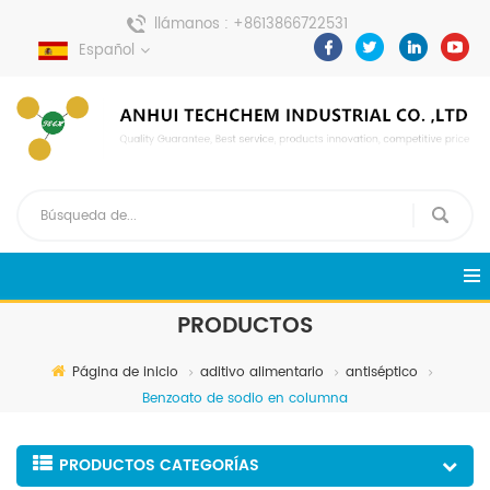
llámanos :
+8613866722531
Español
enviar un mensaje :
pweiping@techemi.com
PRODUCTOS
Página de inicio
aditivo alimentario
antiséptico
Benzoato de sodio en columna
PRODUCTOS CATEGORÍAS