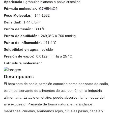
Apariencia
:
gránulos blancos o polvo cristalino
Fórmula molecular:
C7H5NaO2
Peso Molecular:
144.1032
Densidad:
1,44 g/cm³
Punto de fusión:
300 ℃
Punto de ebullición:
249,3°C a 760 mmHg
Punto de inflamación:
111,4°C
Solubilidad en agua:
soluble
Presión de vapor:
0,0122 mmHg a 25 °C
Estructura molecular
:
Descripción
:
El benzoato de sodio, también conocido como benzoato de sodio,
es un conservante de alimentos de uso común en la industria
alimentaria. Estable en el aire, puede absorber la humedad del
aire expuesto. Presente de forma natural en arándanos,
manzanas, ciruelas, arándanos rojos, ciruelas pasas, canela y