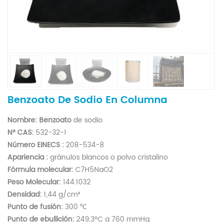
Benzoato De Sodio En Columna
Nombre:
Benzoato
de sodio
Nº CAS:
532-32-1
Número EINECS
:
208-534-8
Apariencia
:
gránulos blancos o polvo cristalino
Fórmula molecular:
C7H5NaO2
Peso Molecular:
144.1032
Densidad:
1,44 g/cm³
Punto de fusión:
300 ℃
Punto de ebullición:
249,3°C a 760 mmHg