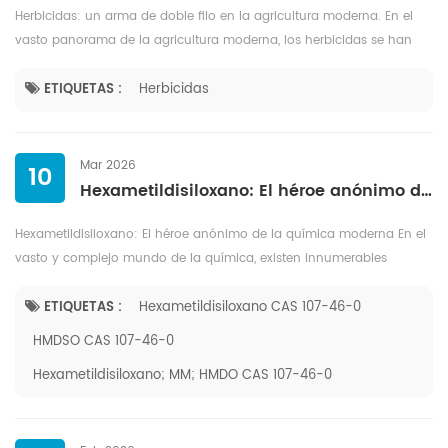
Herbicidas: un arma de doble filo en la agricultura moderna. En el
vasto panorama de la agricultura moderna, los herbicidas se han
convertido tanto en una bendición como en una maldición. Estos
compue...
ETIQUETAS :
Herbicidas
Mar 2026
10
Hexametildisiloxano: El héroe anónimo de la química moderna
Hexametildisiloxano: El héroe anónimo de la química moderna En el
vasto y complejo mundo de la química, existen innumerables
compuestos que impulsan nuestra vida cotidiana, pero que siguen
siendo en g...
ETIQUETAS :
Hexametildisiloxano CAS 107-46-0
HMDSO CAS 107-46-0
Hexametildisiloxano; MM; HMDO CAS 107-46-0