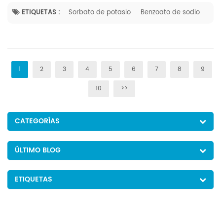
para prolongar la vida útil de alimentos y bebidas, pero la
preocupa...
ETIQUETAS :
Sorbato de potasio
Benzoato de sodio
1
2
3
4
5
6
7
8
9
10
>>
CATEGORÍAS
ÚLTIMO BLOG
ETIQUETAS