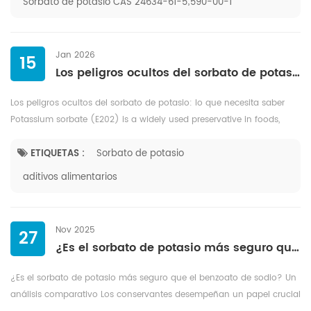
Sorbato de potasio CAS 24634-61-5;590-00-1
Jan 2026
15
Los peligros ocultos del sorbato de potasio: lo que necesita saber
Los peligros ocultos del sorbato de potasio: lo que necesita saber
Potassium sorbate (E202) is a widely used preservative in foods,
cosmetics, and pharmaceuticals, celebrated for its ability to extend...
ETIQUETAS :
Sorbato de potasio
aditivos alimentarios
Nov 2025
27
¿Es el sorbato de potasio más seguro que el benzoato de sodio? Un análisis comparativo
¿Es el sorbato de potasio más seguro que el benzoato de sodio? Un
análisis comparativo Los conservantes desempeñan un papel crucial