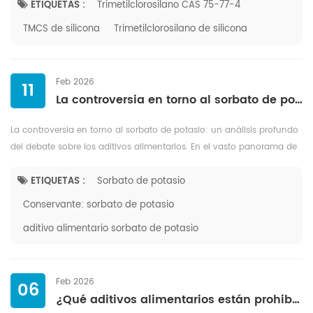
interacción, ...
ETIQUETAS :
Trimetilclorosilano CAS 75-77-4
TMCS de silicona
Trimetilclorosilano de silicona
Feb 2026
11
La controversia en torno al sorbato de potasio: un análisis profundo del debate sobre los aditivos alimentarios.
La controversia en torno al sorbato de potasio: un análisis profundo
del debate sobre los aditivos alimentarios. En el vasto panorama de
la ciencia y la conservación de alimentos, el sorbato de potasi...
ETIQUETAS :
Sorbato de potasio
Conservante: sorbato de potasio
aditivo alimentario sorbato de potasio
Feb 2026
06
¿Qué aditivos alimentarios están prohibidos en Canadá?