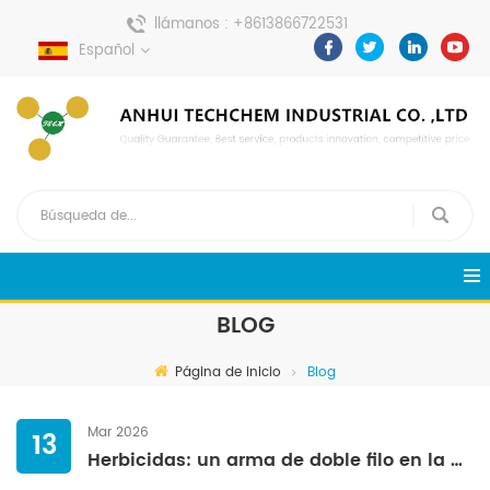
llámanos :
+8613866722531
Español
enviar un mensaje :
pweiping@techemi.com
BLOG
Página de inicio
Blog
Mar 2026
13
Herbicidas: un arma de doble filo en la agricultura moderna.