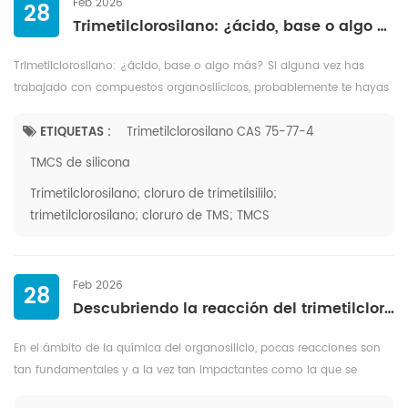
Feb 2026
28
Trimetilclorosilano: ¿ácido, base o algo más?
Trimetilclorosilano: ¿ácido, base o algo más? Si alguna vez has
trabajado con compuestos organosilícicos, probablemente te hayas
topado con el trimetilclorosilano (TMCS). Este compuesto químico
versát...
ETIQUETAS :
Trimetilclorosilano CAS 75-77-4
TMCS de silicona
Trimetilclorosilano; cloruro de trimetilsililo;
trimetilclorosilano; cloruro de TMS; TMCS
Feb 2026
28
Descubriendo la reacción del trimetilclorosilano con agua: química, riesgos y relevancia industrial
En el ámbito de la química del organosilicio, pocas reacciones son
tan fundamentales y a la vez tan impactantes como la que se
produce entre el trimetilclorosilano (TMCS) y el agua. Esta