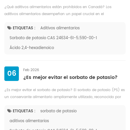
¿Qué aditivos alimentarios están prohibidos en Canadá? Los
aditivos alimentarios desempeñan un papel crucial en el
procesamiento moderno de alimentos, mejorando su vida útil,
textura y atractivo. Sin ...
ETIQUETAS :
Aditivos alimentarios
Sorbato de potasio CAS 24634-61-5;590-00-1
Ácido 2,4-hexadienoico
Feb 2026
06
¿Es mejor evitar el sorbato de potasio?
¿Es mejor evitar el sorbato de potasio? El sorbato de potasio (PS) es
un conservante alimentario ampliamente utilizado, reconocido por
su eficacia contra mohos, levaduras y bacterias. Presente en ques...
ETIQUETAS :
sorbato de potasio
aditivos alimentarios