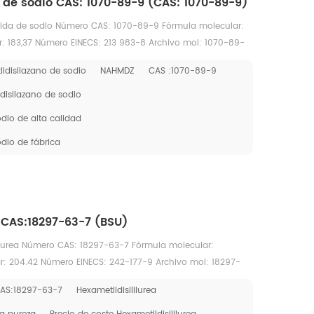
 de sodio CAS: 1070-89-9 (CAS: 1070-89-9)
 amida de sodio Número CAS: 1070-89-9 Fórmula molecular:
: 183,37 Número EINECS: 213 983-8 Archivo mol: 1070-89-
ldisilazano de sodio
NAHMDZ
CAS :1070-89-9
disilazano de sodio
dio de alta calidad
odio de fábrica
a CAS:18297-63-7 (BSU)
il) urea Número CAS: 18297-63-7 Fórmula molecular:
: 204.42 Número EINECS: 242-177-9 Archivo mol: 18297-
AS:18297-63-7
Hexametildisililurea