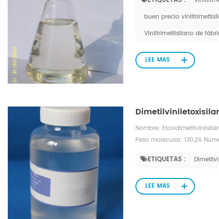
ETIQUETAS :
Viniltri
buen precio viniltrimetils
Viniltrimetilsilano de fábr
LEE MAS
Dimetilviniletoxisi
Nombre: Etoxidimetilvinils
Peso molecular: 130,26 Núm
ETIQUETAS :
Dimetilvi
LEE MAS