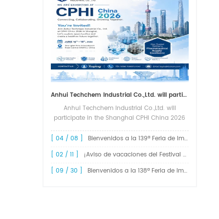
Anhui Techchem Industrial Co.,Ltd. will participate in the Shanghai CPHI China 2026 exhibition.
Anhui Techchem Industrial Co.,Ltd. will
participate in the Shanghai CPHI China 2026
exhibition. The 24th CPHI China 2026 will
grandly kick off at the Shanghai New
[ 04 / 08 ]
Bienvenidos a la 139ª Feria de Importación y Exportación de China, Feria de Cantón.
International Expo Center from June 1...
[ 02 / 11 ]
¡Aviso de vacaciones del Festival de Primavera de 2026!
[ 09 / 30 ]
Bienvenidos a la 138ª Feria de Importación y Exportación de China