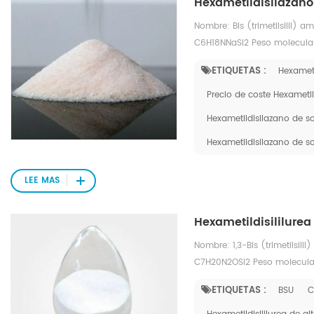
Hexametildisilazano
Nombre: Bis (trimetilsilil)
C6H18NNaSi2 Peso molecular
9.mol
ETIQUETAS :
Hexameti
Precio de coste Hexametil
Hexametildisilazano de so
Hexametildisilazano de s
LEE MAS
Hexametildisililure
Nombre: 1,3-Bis (trimetilsil
C7H20N2OSi2 Peso molecular
63-7.mol
ETIQUETAS :
BSU
C