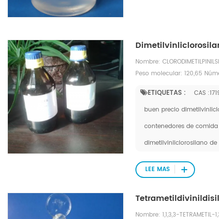
Dimetilvinliclorosil
Nombre: CLORODIMETILPINILS
Peso molecular: 120,65 Núm
ETIQUETAS :
CAS :17
buen precio dimetilvinlicl
contenedores de comida 
dimetilvinliclorosilano d
LEE MAS
Tetrametildivinildi
Nombre: 1,1,3,3-TETRAMETIL-