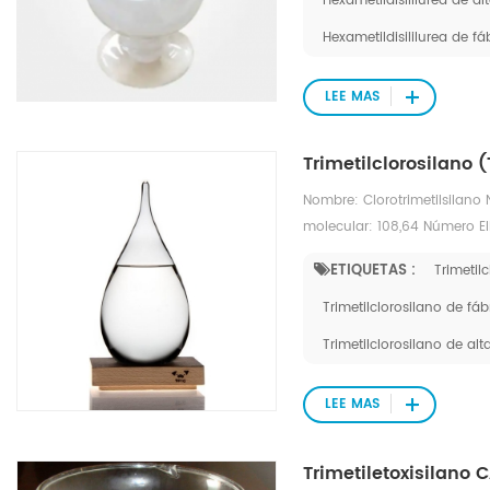
Hexametildisililurea de al
Hexametildisililurea de fá
LEE MAS
Trimetilclorosilano
Nombre: Clorotrimetilsilan
molecular: 108,64 Número E
ETIQUETAS :
Trimetil
Trimetilclorosilano de fáb
Trimetilclorosilano de alt
LEE MAS
Trimetiletoxisilano 