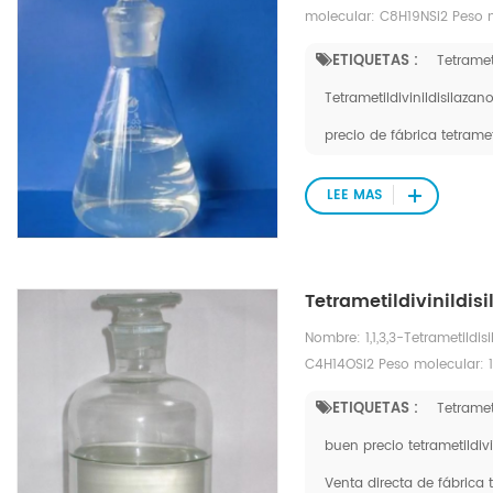
molecular: C8H19NSi2 Peso m
7691-02-3. moles
ETIQUETAS :
Tetramet
Tetrametildivinildisilazan
precio de fábrica tetramet
LEE MAS
Tetrametildivinildi
Nombre: 1,1,3,3-Tetrametild
C4H14OSi2 Peso molecular: 
7.mol
ETIQUETAS :
Tetramet
buen precio tetrametildivi
Venta directa de fábrica t