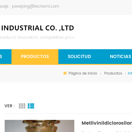
saje :
pweiping@techemi.com
S
PRODUCTOS
SOLICITUD
NOTICIAS
Página de inicio
Productos
in
VER :
Metilvinildiclorosil