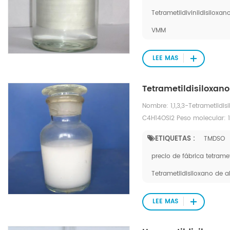
Tetrametildivinildisiloxan
VMM
LEE MAS
Tetrametildisiloxan
Nombre: 1,1,3,3-Tetrametild
C4H14OSi2 Peso molecular: 
7.mol
ETIQUETAS :
TMDSO
precio de fábrica tetramet
Tetrametildisiloxano de a
LEE MAS