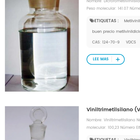
Nombre: Dicrorometilvinils
Peso molecular: 141.07 Núm
ETIQUETAS :
Metilvin
buen precio metilvinildicl
CAS: 124-70-9
VDCS
LEE MAS
Viniltrimetilsilano 
Nombre: Viniltrimetilsilano
molecular: 100,23 Número E