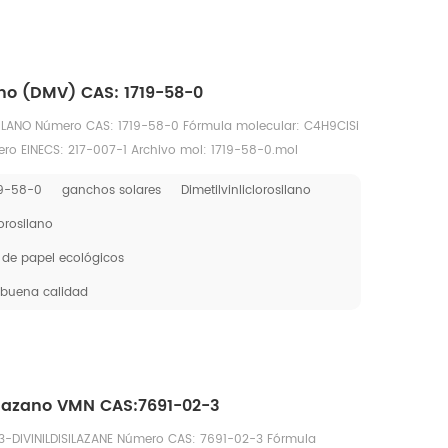
ano (DMV) CAS: 1719-58-0
ILANO Número CAS: 1719-58-0 Fórmula molecular: C4H9ClSi
ero EINECS: 217-007-1 Archivo mol: 1719-58-0.mol
19-58-0
ganchos solares
Dimetilvinliclorosilano
orosilano
de papel ecológicos
e buena calidad
silazano VMN CAS:7691-02-3
1,3-DIVINILDISILAZANE Número CAS: 7691-02-3 Fórmula