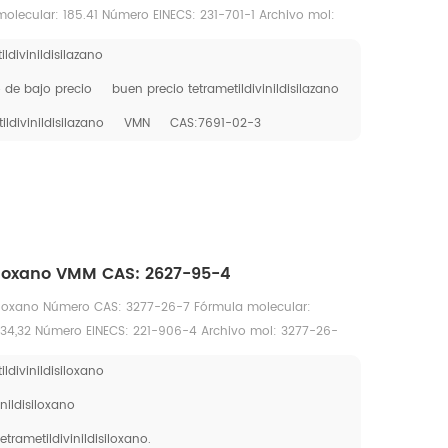
olecular: 185.41 Número EINECS: 231-701-1 Archivo mol:
ildivinildisilazano
o de bajo precio
buen precio tetrametildivinildisilazano
ildivinildisilazano
VMN
CAS:7691-02-3
siloxano VMM CAS: 2627-95-4
isiloxano Número CAS: 3277-26-7 Fórmula molecular:
134,32 Número EINECS: 221-906-4 Archivo mol: 3277-26-
ildivinildisiloxano
nildisiloxano
etrametildivinildisiloxano.