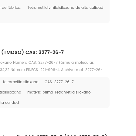
o de fábrica.
Tetrametildivinildisiloxano de alta calidad
o (TMDSO) CAS: 3277-26-7
isiloxano Número CAS: 3277-26-7 Fórmula molecular:
134,32 Número EINECS: 221-906-4 Archivo mol: 3277-26-
tetrametildisiloxano
CAS :3277-26-7
ildisiloxano
materia prima Tetrametildisiloxano
lta calidad