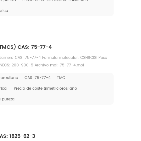
ta pureza
Precio de coste Hexametildisililurea
brica
 (TMCS) CAS: 75-77-4
o Número CAS: 75-77-4 Fórmula molecular: C3H9ClSi Peso
INECS: 200-900-5 Archivo mol: 75-77-4.mol
clorosilano
CAS :75-77-4
TMC
rica.
Precio de coste trimetilclorosilano
a pureza
CAS: 1825-62-3