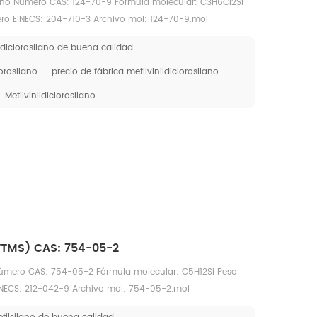
ilano Número CAS: 124-70-9 Fórmula molecular: C3H6Cl2Si
ero EINECS: 204-710-3 Archivo mol: 124-70-9.mol
ildiclorosilano de buena calidad
orosilano
precio de fábrica metilvinildiclorosilano
Metilvinildiclorosilano
(VTMS) CAS: 754-05-2
 Número CAS: 754-05-2 Fórmula molecular: C5H12Si Peso
INECS: 212-042-9 Archivo mol: 754-05-2.mol