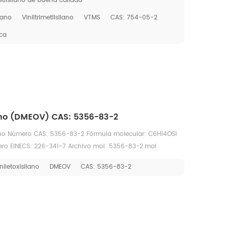
metilsilano de buena calidad
ilano
Viniltrimetilsilano
VTMS
CAS: 754-05-2
ica
lano (DMEOV) CAS: 5356-83-2
ilano Número CAS: 5356-83-2 Fórmula molecular: C6H14OSi
ero EINECS: 226-341-7 Archivo mol: 5356-83-2.mol
niletoxisilano
DMEOV
CAS: 5356-83-2