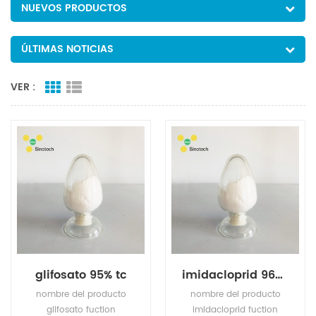
NUEVOS PRODUCTOS
ÚLTIMAS NOTICIAS
VER :
glifosato 95% tc
imidacloprid 96% tc
nombre del producto
nombre del producto
glifosato fuction
imidacloprid fuction