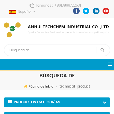
llámanos :
+8613866722531
Español
enviar un mensaje :
pweiping@techemi.com
BÚSQUEDA DE
technical-product
Página de inicio
PRODUCTOS CATEGORÍAS