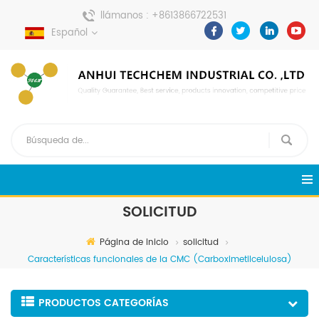
llámanos :
+8613866722531
Español
enviar un mensaje :
pweiping@techemi.com
SOLICITUD
Página de inicio
solicitud
Características funcionales de la CMC (Carboximetilcelulosa)
PRODUCTOS CATEGORÍAS