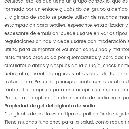
celulosa, etc. es que tiene un grupo carboxilo, que es
formado por un enlace glucósido del grupo aldehíd
El alginato de sodio se puede utilizar de muchas m
estampación para textiles, espesante, estabilizador 
espesante de emulsión, puede usarse en varios tipos
regulaciones chinas, y debe usarse con moderación 
utiliza para aumentar el volumen sanguíneo y mantener
histamínico producido por quemaduras y pérdidas tra
circulatorio antes y después de la cirugía, shock h
fiebre alta, disentería aguda y otras deshidratacione
tratamiento; Se utiliza principalmente como auxiliar
material de cápsula para microcápsulas en producto
Pregunta: La aplicación de alginato de sodio en el p
Propiedad de gel del alginato de sodio
El alginato de sodio es un tipo de polisacárido vegeta
Tiene muchas funciones para la salud, como reducir el