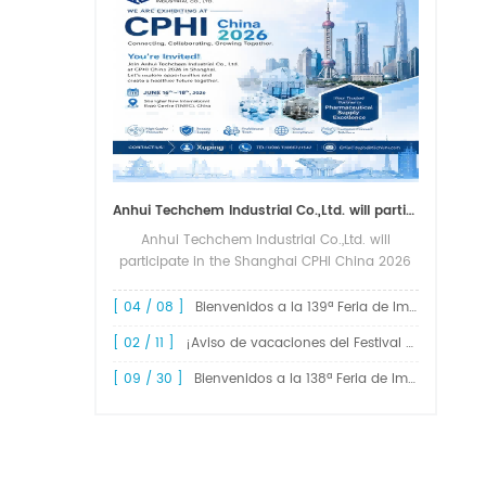
Anhui Techchem Industrial Co.,Ltd. will participate in the Shanghai CPHI China 2026 exhibition.
Anhui Techchem Industrial Co.,Ltd. will
participate in the Shanghai CPHI China 2026
exhibition. The 24th CPHI China 2026 will
grandly kick off at the Shanghai New
[ 04 / 08 ]
Bienvenidos a la 139ª Feria de Importación y Exportación de China, Feria de Cantón.
International Expo Center from June 1...
[ 02 / 11 ]
¡Aviso de vacaciones del Festival de Primavera de 2026!
[ 09 / 30 ]
Bienvenidos a la 138ª Feria de Importación y Exportación de China