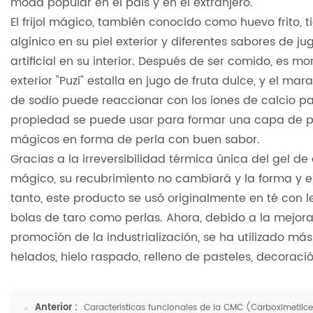
moda popular en el país y en el extranjero.
El frijol mágico, también conocido como huevo frito, 
algínico en su piel exterior y diferentes sabores de j
artificial en su interior. Después de ser comido, es m
exterior "Puzi" estalla en jugo de fruta dulce, y el mar
de sodio puede reaccionar con los iones de calcio pa
propiedad se puede usar para formar una capa de pelí
mágicos en forma de perla con buen sabor.
Gracias a la irreversibilidad térmica única del gel de ác
mágico, su recubrimiento no cambiará y la forma y el
tanto, este producto se usó originalmente en té con 
bolas de taro como perlas. Ahora, debido a la mejora
promoción de la industrialización, se ha utilizado má
helados, hielo raspado, relleno de pasteles, decorac
Anterior :
Características funcionales de la CMC (Carboximetilce