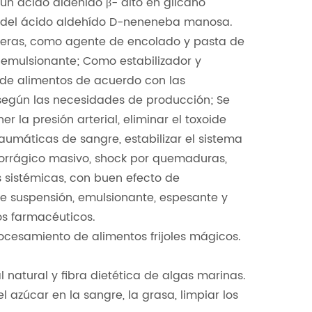
 un ácido aldehído β- alto en glicano
o del ácido aldehído D-neneneba manosa.
aneras, como agente de encolado y pasta de
y emulsionante; Como estabilizador y
 de alimentos de acuerdo con las
según las necesidades de producción; Se
 la presión arterial, eliminar el toxoide
umáticas de sangre, estabilizar el sistema
emorrágico masivo, shock por quemaduras,
s sistémicas, con buen efecto de
 de suspensión, emulsionante, espesante y
s farmacéuticos.
rocesamiento de alimentos frijoles mágicos.
l natural y fibra dietética de algas marinas.
 azúcar en la sangre, la grasa, limpiar los