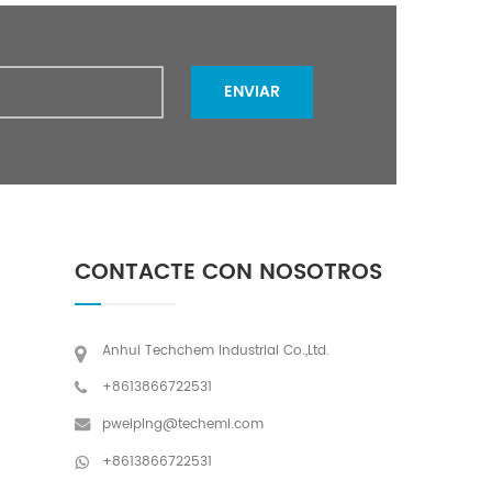
ENVIAR
CONTACTE CON NOSOTROS
Anhui Techchem Industrial Co.,Ltd.
+8613866722531
pweiping@techemi.com
+8613866722531