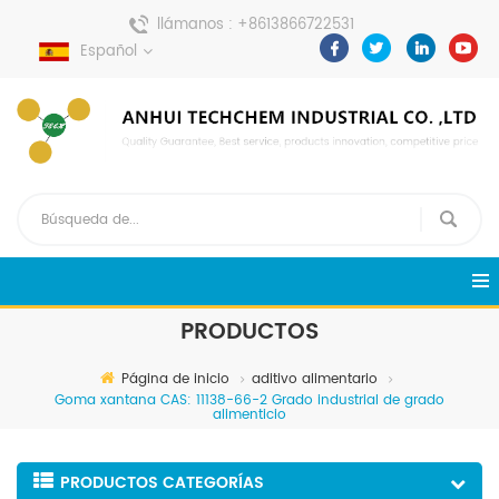
llámanos :
+8613866722531
Español
enviar un mensaje :
pweiping@techemi.com
PRODUCTOS
Página de inicio
aditivo alimentario
Goma xantana CAS: 11138-66-2 Grado industrial de grado
alimenticio
PRODUCTOS CATEGORÍAS