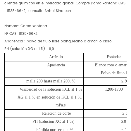
clientes químicos en el mercado global. Compre goma xantana CAS
:
11138-66-2,
consulte Anhui Sinotech.
Nombre: Goma xantana
Nº CAS: 11138-66-2
Apariencia
:
polvo de flujo libre
blanquecino o amarillo claro
PH (solución XG al 1 %)
:
6,9
Artículo
Estándar
Apariencia
Blanco roto o amarill
Polvo de flujo lib
malla 200 hasta malla 200, %
≥
92,
Viscosidad de la solución KCL al 1 %
1200-1700
XG al 1 % en solución de KCL al 1 %,
mPa.s
Relación de corte
≥
6,
PH (solución XG al 1 %)
6.0-8.
Pérdida por secado, %
≤
13,