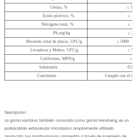
Ceniza, %
≤
13,
Ácido pirúvico, %
≥
1,
Nitrógeno total, %
≤
1,
Pb,mg/kg
≤
2,
Recuento total de placas, UFC/g
≤
5000
Levaduras y Mohos, UFC/g
≤
50
Coliformes, MPN/g
≤
3
Salmonela
0/25
Conclusión
Cumple con el es
Descripción
:
La goma xantana, también conocida como goma Hansheng, es un
polisacárido extracelular microbiano ampliamente utilizado
producido por Xanthomonas campestris a través de ingeniería de