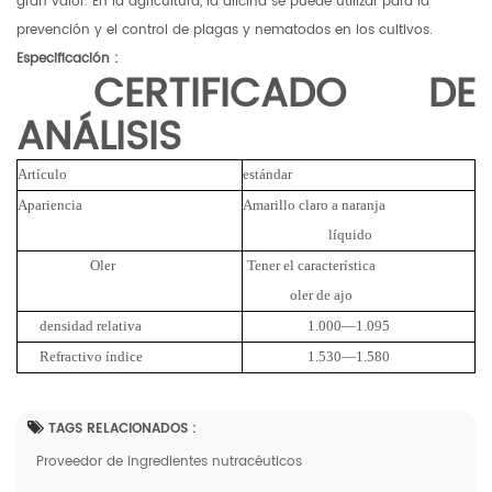
gran valor. En la agricultura, la alicina se puede utilizar para la
prevención y el control de plagas y nematodos en los cultivos.
Especificación
:
CERTIFICADO DE
ANÁLISIS
Artículo
estándar
Re
Apariencia
Amarillo claro
a
naranja
L
líquido
Oler
Tener el
característica
Ti
oler
de
ajo
densidad relativa
1.000—1.095
Refractivo
índice
1.530—1.580
TAGS RELACIONADOS :
Proveedor de ingredientes nutracéuticos