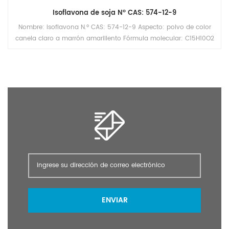
Isoflavona de soja Nº CAS: 574-12-9
Nombre: isoflavona N.º CAS: 574-12-9 Aspecto: polvo de color
canela claro a marrón amarillento Fórmula molecular: C15H10O2
Peso molecular: 222,2387 Densidad: 1,239 g/cm3 Punto de
ebullición: 367 °C a 760 mmHg Punto de inflamación: 171,1 °C
Vapor Presión: 1.41E-05mmHg a 25°C
ENVIAR