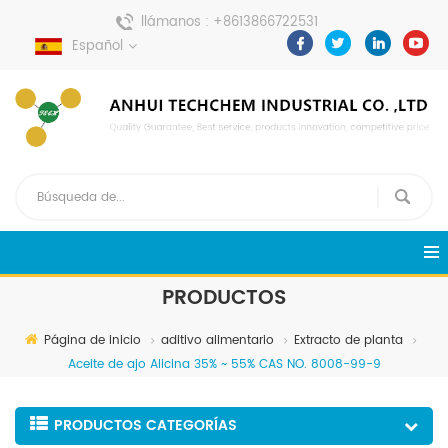
llámanos :
+8613866722531
Español
enviar un mensaje :
pweiping@techemi.com
PRODUCTOS
Página de inicio
aditivo alimentario
Extracto de planta
Aceite de ajo Alicina 35% ~ 55% CAS NO. 8008-99-9
PRODUCTOS CATEGORÍAS