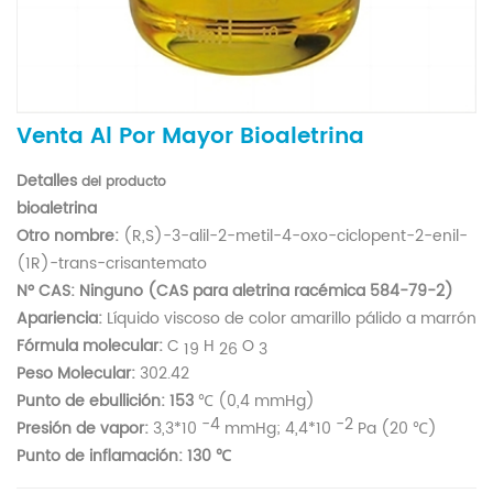
Venta Al Por Mayor Bioaletrina
Detalles
del producto
bioaletrina
Otro nombre:
(R,S)-3-alil-2-metil-4-oxo-ciclopent-2-enil-
(1R)-trans-crisantemato
Nº CAS:
Ninguno (CAS para aletrina racémica 584-79-2)
Apariencia:
Líquido viscoso de color amarillo pálido a marrón
Fórmula molecular:
C
H
O
19
26
3
Peso Molecular:
302.42
Punto de ebullición: 153
℃ (0,4 mmHg)
-4
-2
Presión de vapor:
3,3*10
mmHg; 4,4*10
Pa (20 ℃)
Punto de inflamación: 130 ℃