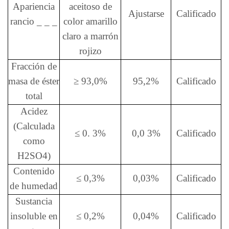
Apariencia
aceitoso de
Ajustarse
Calificado
rancio
_
_
_
color amarillo
claro a marrón
rojizo
Fracción de
masa de éster
≥
93,0%
95,2%
Calificado
total
Acidez
(Calculada
≤
0.
3%
0,0
3%
Calificado
como
H2SO4)
Contenido
≤
0,3%
0,03%
Calificado
de humedad
Sustancia
insoluble en
≤
0,2%
0,04%
Calificado