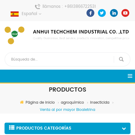
llámanos :
+8613866722531
Español
enviar un mensaje :
pweiping@techemi.com
PRODUCTOS
Página de inicio
agroquímico
insecticida
Venta al por mayor Bioaletrina
PRODUCTOS CATEGORÍAS