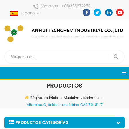
llámanos :
+8613866722531
Español
enviar un mensaje :
pweiping@techemi.com
PRODUCTOS
Página de inicio
Medicina veterinaria
Vitamina C, ácido L-ascórbico CAS 50-81-7
PRODUCTOS CATEGORÍAS