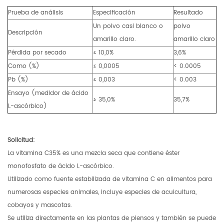
Prueba de análisis
Especificación
Resultado
Un polvo casi blanco o
polvo
Descripción
amarillo claro.
amarillo claro
Pérdida por secado
≤ 10,0%
3,6%
Como (%)
≤ 0,0005
< 0.0005
Pb (%)
≤ 0,003
< 0.003
Ensayo (medidor de ácido
≥ 35,0%
35,7%
L-ascórbico)
Solicitud:
La vitamina C35% es una mezcla seca que contiene éster
monofosfato de ácido L-ascórbico.
Utilizado como fuente estabilizada de vitamina C en alimentos para
numerosas especies animales, incluye especies de acuicultura,
cobayos y mascotas.
Se utiliza directamente en las plantas de piensos y también se puede