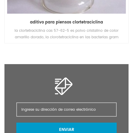
aditivo para piensos clortetraciclina
la clortetraciclina cas 57-62-5 es polvo cristalino de color
amarillo dorado, la clorotetraciclina en las bacterias gram
positivas y las bacterias gram negativas se inhibieron, pero el
tratamiento de las enfermedades del ganado y las aves de corral
como la fiebre tifoidea, la disentería.
ENVIAR