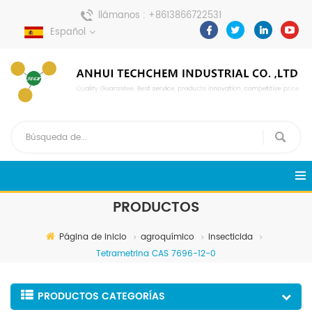
llámanos :
+8613866722531
Español
enviar un mensaje :
pweiping@techemi.com
PRODUCTOS
Página de inicio
agroquímico
insecticida
Tetrametrina CAS 7696-12-0
PRODUCTOS CATEGORÍAS