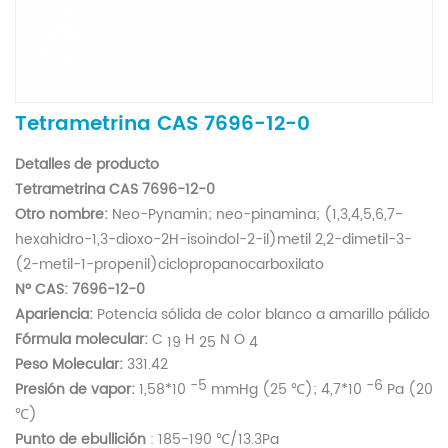
Tetrametrina CAS 7696-12-0
Detalles de producto
Tetrametrina CAS 7696-12-0
Otro nombre:
Neo-Pynamin; neo-pinamina; (1,3,4,5,6,7-
hexahidro-1,3-dioxo-2H-isoindol-2-il)metil 2,2-dimetil-3-
(2-metil-1-propenil)ciclopropanocarboxilato
Nº CAS:
7696-12-0
Apariencia:
Potencia sólida de color blanco a amarillo pálido
Fórmula molecular:
C
H
N
O
19
25
4
Peso Molecular:
331.42
-5
-6
Presión de vapor:
1,58*10
mmHg (25 ℃); 4,7*10
Pa (20
℃)
Punto de ebullición
: 185-190 ℃/13.3Pa