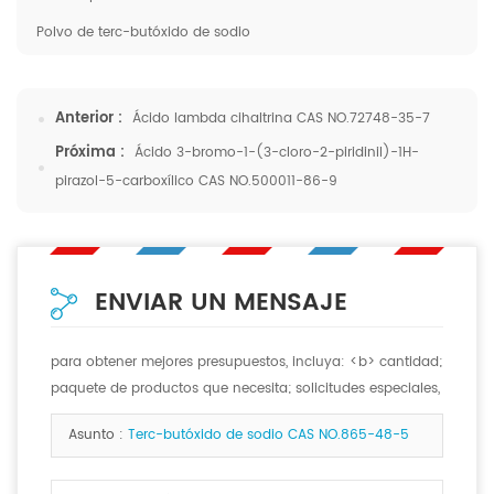
Polvo de terc-butóxido de sodio
Anterior :
Ácido lambda cihaltrina CAS NO.72748-35-7
Próxima :
Ácido 3-bromo-1-(3-cloro-2-piridinil)-1H-
pirazol-5-carboxílico CAS NO.500011-86-9
ENVIAR UN MENSAJE
para obtener mejores presupuestos, incluya: <b> cantidad;
paquete de productos que necesita; solicitudes especiales,
si las hay. <b>
Asunto :
Terc-butóxido de sodio CAS NO.865-48-5