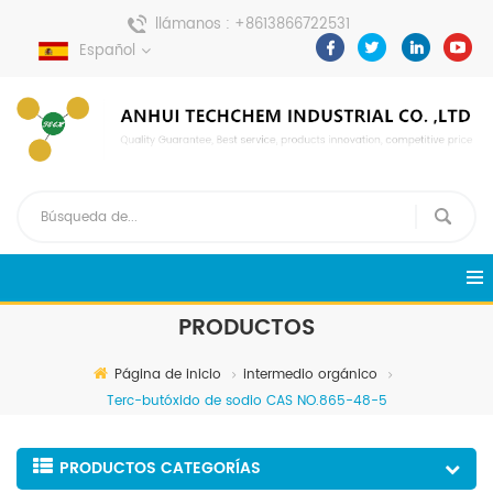
llámanos :
+8613866722531
Español
enviar un mensaje :
pweiping@techemi.com
PRODUCTOS
Página de inicio
intermedio orgánico
Terc-butóxido de sodio CAS NO.865-48-5
PRODUCTOS CATEGORÍAS