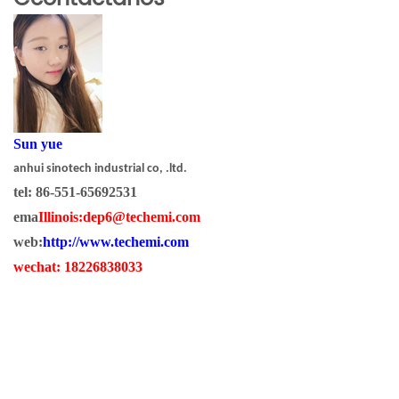
S
un yue
anhui sinotech industrial co, .ltd.
tel: 86-551-65692531
ema
Illinois:
dep
6
@techemi.com
web:
http://www.techemi.com
wechat: 18226838033