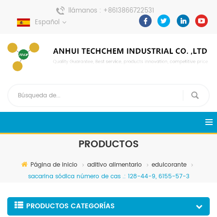
llámanos :
+8613866722531
Español
enviar un mensaje :
pweiping@techemi.com
PRODUCTOS
Página de inicio
aditivo alimentario
edulcorante
sacarina sódica número de cas .: 128-44-9, 6155-57-3
PRODUCTOS CATEGORÍAS