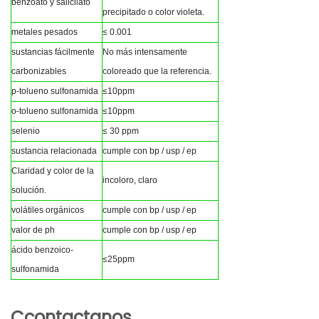
benzoato y salicilato
precipitado o color violeta.
metales pesados
≤ 0.001
sustancias fácilmente
No más intensamente
carbonizables
coloreado que la referencia.
p-tolueno sulfonamida
≤10ppm
o-tolueno sulfonamida
≤10ppm
selenio
≤ 30 ppm
sustancia relacionada
cumple con bp / usp / ep
Claridad y color de la
incoloro, claro
solución.
volátiles orgánicos
cumple con bp / usp / ep
valor de ph
cumple con bp / usp / ep
ácido benzoico-
≤25ppm
sulfonamida
C
contactanos