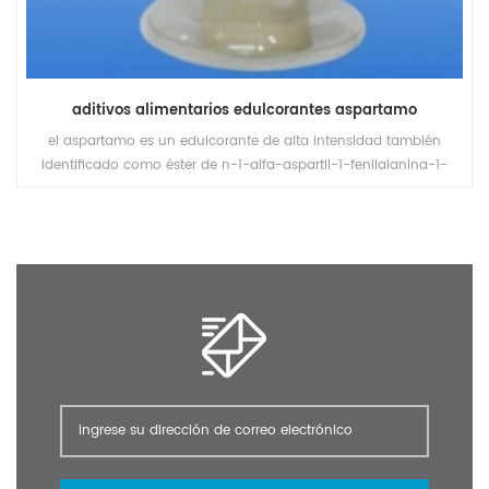
aditivos alimentarios edulcorantes aspartamo
el aspartamo es un edulcorante de alta intensidad también
identificado como éster de n-1-alfa-aspartil-1-fenilalanina-1-
metilo. es un edulcorante blanco, inodoro, de gran poder
cristalino) que tiene un sabor dulce.