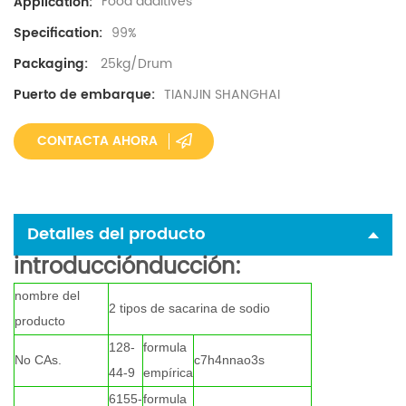
Food additives
Application:
99%
Specification:
25kg/Drum
Packaging:
TIANJIN SHANGHAI
Puerto de embarque:
CONTACTA AHORA
Detalles del producto
introducciónducción:
nombre del
2 tipos de sacarina de sodio
producto
128-
formula
No CAs.
c7h4nnao3s
44-9
empírica
6155-
formula