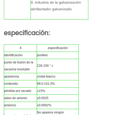
4, industria de la galvanización:
abrillantador galvanizado.
especificación:
ít
especificación
identificación
positivo
punto de fusión de la
226-230 ° c
sacarina insoluble
apariencia
cristal blanco
contenido
99.0-101.0%
pérdida por secado
≤15%
sales de amonio
≤0.0025
arsénico
≤0.0002%
No aparece ningún