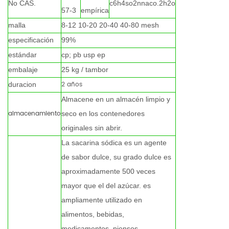
No CAS.
c6h4so2nnaco.2h2o
57-3
empírica
malla
8-12 10-20 20-40 40-80 mesh
especificación
99%
estándar
cp; pb usp ep
embalaje
25 kg / tambor
2 años
duracion
Almacene en un almacén limpio y
almacenamiento
seco en los contenedores
originales sin abrir.
La sacarina sódica es un agente
de sabor dulce, su grado dulce es
aproximadamente 500 veces
mayor que el del azúcar. es
ampliamente utilizado en
alimentos, bebidas,
medicamentos, piensos,