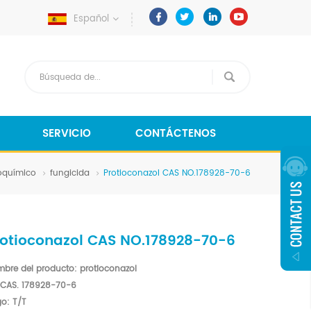
Español
SERVICIO
CONTÁCTENOS
oquímico
fungicida
Protioconazol CAS NO.178928-70-6
rotioconazol CAS NO.178928-70-6
bre del producto: protioconazol
 CAS.
178928-70-6
o: T/T