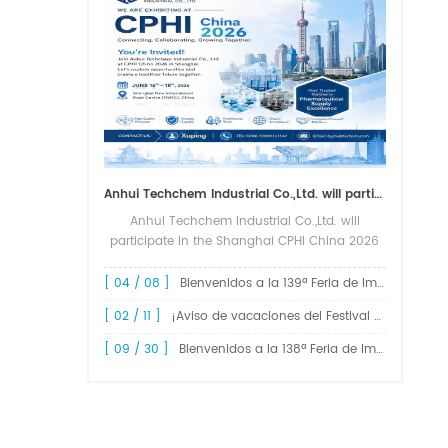
Anhui Techchem Industrial Co.,Ltd. will participate in the Shanghai CPHI China 2026 exhibition.
Anhui Techchem Industrial Co.,Ltd. will
participate in the Shanghai CPHI China 2026
exhibition. The 24th CPHI China 2026 will
grandly kick off at the Shanghai New
[ 04 / 08 ]
Bienvenidos a la 139ª Feria de Importación y Exportación de China, Feria de Cantón.
International Expo Center from June 1...
[ 02 / 11 ]
¡Aviso de vacaciones del Festival de Primavera de 2026!
[ 09 / 30 ]
Bienvenidos a la 138ª Feria de Importación y Exportación de China