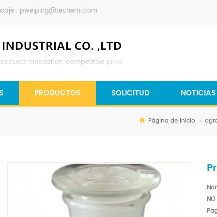
saje :
pweiping@techemi.com
S
PRODUCTOS
SOLICITUD
NOTICIAS
Página de inicio
agr
P
Nom
NO
Pag