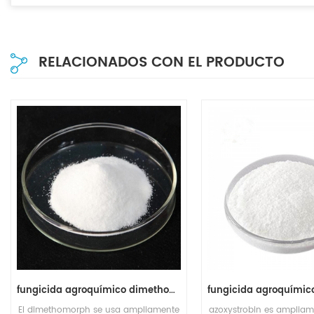
RELACIONADOS CON EL PRODUCTO
fungicida agroquímico dimethomorph 50% wdg
El dimethomorph se usa ampliamente
azoxystrobin es ampliame