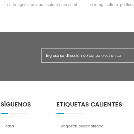
en la agricultura, particularmente en el
en la agricultura, particu
cultivo de trigo.
cultivo de tri
SÍGUENOS
ETIQUETAS CALIENTES
casa
etiqueta: personalizada