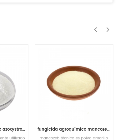
fungicida agroquímico azoxystrobin 50% wdg
fungicida agroquímico mancozeb 96% tecnología
be
nte utilizado
mancozeb técnico es polvo amarillo
benomil