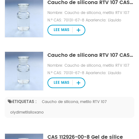
Caucho de silicona RTV 107 CAS NO.70131-67-8
Nombre: Caucho de silicona, metilo RTV 107
N.º CAS: 70131-67-8 Apariencia: Líquido
viscoso transparente incoloro Fórmula
LEE MAS
molecular: HO [(CH3) 2SiO] nH Propiedades
físicas y químicas: resistencia al ozono, rayos
ultravioleta, temperaturas extremas de alta y
Caucho de silicona RTV 107 CAS NO.70131-67-8
baja temperatura Densidad relativa (agua=1):
0,97
Nombre: Caucho de silicona, metilo RTV 107
N.º CAS: 70131-67-8 Apariencia: Líquido
viscoso transparente incoloro Fórmula
LEE MAS
molecular: HO [(CH3) 2SiO] nH Propiedades
físicas y químicas: resistencia al ozono, rayos
ETIQUETAS :
Caucho de silicona, metilo RTV 107
ultravioleta, temperaturas extremas de alta y
baja temperatura Densidad relativa (agua=1):
olydimetilsiloxano
0,97
CAS 112926-00-8 Gel de sílice