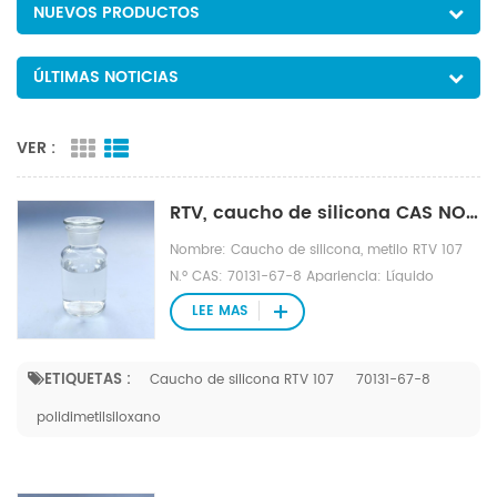
NUEVOS PRODUCTOS
ÚLTIMAS NOTICIAS
VER :
RTV, caucho de silicona CAS NO.70131-67-8
Nombre: Caucho de silicona, metilo RTV 107
N.º CAS: 70131-67-8 Apariencia: Líquido
viscoso transparente incoloro Fórmula
LEE MAS
molecular: HO [(CH3) 2SiO] nH Propiedades
físicas y químicas: resistencia al ozono, rayos
ETIQUETAS :
Caucho de silicona RTV 107
70131-67-8
ultravioleta, temperaturas extremas de alta y
baja temperatura Densidad relativa (agua=1):
polidimetilsiloxano
0,97