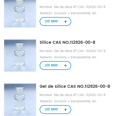
Nombre: Gel de sílice Nº CAS: 112926-00-8
Aspecto: Incoloro y transparente, sin
impurezas mecánicas Fórmula molecular:
LEE MAS
C10H30O5Si5 Nº EINECS: 231-545-4
Sílice CAS NO.112926-00-8
Nombre: Gel de sílice Nº CAS: 112926-00-8
Aspecto: Incoloro y transparente, sin
impurezas mecánicas Fórmula molecular:
LEE MAS
C10H30O5Si5 Nº EINECS: 231-545-4
Gel de sílice CAS NO.112926-00-8
Nombre: Gel de sílice Nº CAS: 112926-00-8
Aspecto: Incoloro y transparente, sin
impurezas mecánicas Fórmula molecular:
LEE MAS
C10H30O5Si5 Nº EINECS: 231-545-4