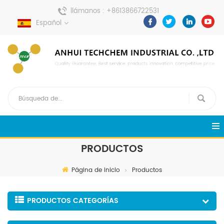
llámanos :
+8613866722531
Español
enviar un mensaje :
pweiping@techemi.com
PRODUCTOS
Página de inicio
Productos
PRODUCTOS CATEGORÍAS