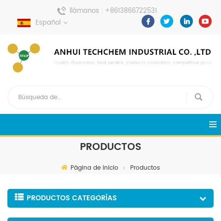
llámanos :
+8613866722531
Español
enviar un mensaje :
pweiping@techemi.com
PRODUCTOS
Página de inicio
Productos
PRODUCTOS CATEGORÍAS