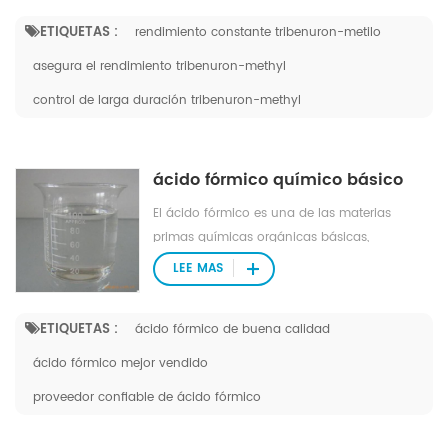
ETIQUETAS :
rendimiento constante tribenuron-metilo
asegura el rendimiento tribenuron-methyl
control de larga duración tribenuron-methyl
ácido fórmico químico básico
El ácido fórmico es una de las materias
primas químicas orgánicas básicas,
ampliamente utilizada en las industrias de
LEE MAS
pesticidas, cuero, tintes, productos
farmacéuticos y caucho.
ETIQUETAS :
ácido fórmico de buena calidad
ácido fórmico mejor vendido
proveedor confiable de ácido fórmico