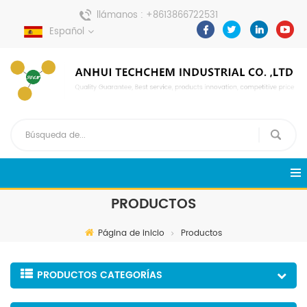
llámanos :
+8613866722531
Español
enviar un mensaje :
pweiping@techemi.com
PRODUCTOS
Página de inicio
Productos
PRODUCTOS CATEGORÍAS