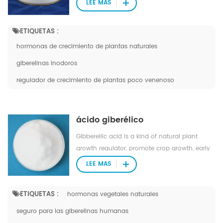
LEE MAS
apple and pear, can improve the shape,
prevent the resetting, improve the fruit setting,
ETIQUETAS :
and anticipated the shoot sprouting.
hormonas de crecimiento de plantas naturales
giberelinas inodoros
regulador de crecimiento de plantas poco venenoso
ácido giberélico
Gibberellic acid is a kind of natural plant
growth regulator, promote crop growth, early
mature, improve quality and increase
LEE MAS
production. It can be used for rice, wheat and
barley, cotton, fruit, vegetables and other
ETIQUETAS :
hormonas vegetales naturales
crops, promote its growth, sprout, blossom
and bear fruit.
seguro para las giberelinas humanas