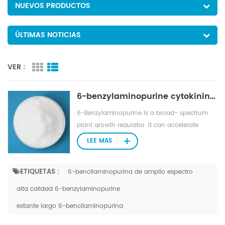
NUEVOS PRODUCTOS
ÚLTIMAS NOTICIAS
VER :
6-benzylaminopurine cytokinins 6-bap
6-Benzylaminopurine is a broad- spectrum
plant growth regulator. It can accelerate
growth of cell. When used with gibberellins,
LEE MAS
fruit’s shape can be improved. 6-
Benzylaminopurine stimulates the following
ETIQUETAS :
6-bencilaminopurina de amplio espectro
effects: cell division; lateral bud emergence
(apples, oranges); basal shoot formation
alta calidad 6-benzylaminopurine
(roses, orchids); flowering (cyclamen, cacti);
estante largo 6-bencilaminopurina
fruit set (grapes, oranges, melons).