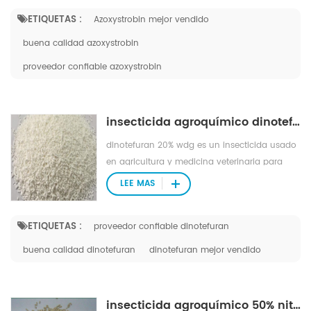
ETIQUETAS :
Azoxystrobin mejor vendido
buena calidad azoxystrobin
proveedor confiable azoxystrobin
insecticida agroquímico dinotefuran 20% wdg
dinotefuran 20% wdg es un insecticida usado
en agricultura y medicina veterinaria para
matar insectos parásitos externos de ganado
LEE MAS
y mascotas.
ETIQUETAS :
proveedor confiable dinotefuran
buena calidad dinotefuran
dinotefuran mejor vendido
insecticida agroquímico 50% nitenpyram wsg