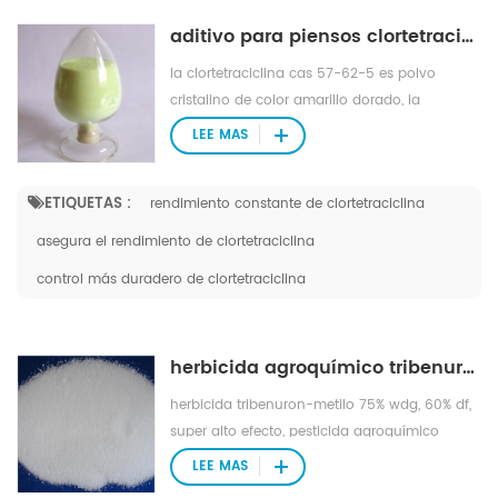
aditivo para piensos clortetraciclina
la clortetraciclina cas 57-62-5 es polvo
cristalino de color amarillo dorado, la
clorotetraciclina en las bacterias gram
LEE MAS
positivas y las bacterias gram negativas se
inhibieron, pero el tratamiento de las
ETIQUETAS :
rendimiento constante de clortetraciclina
enfermedades del ganado y las aves de
corral como la fiebre tifoidea, la disentería.
asegura el rendimiento de clortetraciclina
control más duradero de clortetraciclina
herbicida agroquímico tribenuron-methyl 95% tech
herbicida tribenuron-metilo 75% wdg, 60% df,
super alto efecto, pesticida agroquímico
(tribenuron metil 95% tc, material técnico
LEE MAS
disponible también)