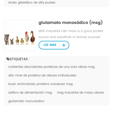
ácido giberélico de alta pureza
glutamato monosódico (msg)
MSG Industrial Cell-mass is a good protein
source and substitute of animal sourced
protein (e.g. fish meal, pork meal, etc.) in
LEE MAS
pourtry, livestocks, and aquafeed industries.
ETIQUETAS :
nutrientes abundantes proteínas de una sola célula msg
alto nivel de proteína de células individuales
buen aminoácido proteína unicelular msg
aditivo de alimentación msg
msg industrial de masa celular
glutamato monosódico