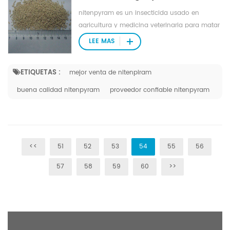
nitenpyram es un insecticida usado en
agricultura y medicina veterinaria para matar
parásitos externos de insectos de ganado y
LEE MAS
mascotas.
ETIQUETAS :
mejor venta de nitenpiram
buena calidad nitenpyram
proveedor confiable nitenpyram
<<
51
52
53
54
55
56
57
58
59
60
>>