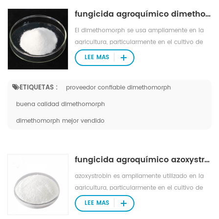
fungicida agroquímico dimethomorph 50% wdg
El dimethomorph se usa ampliamente en la
agricultura, particularmente en el cultivo de
trigo.
LEE MAS
ETIQUETAS :
proveedor confiable dimethomorph
buena calidad dimethomorph
dimethomorph mejor vendido
fungicida agroquímico azoxystrobin 50% wdg
azoxystrobin es ampliamente utilizado en la
agricultura, particularmente en el cultivo de
trigo.
LEE MAS