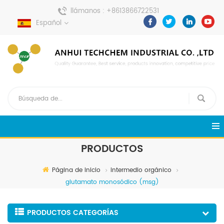
llámanos :
+8613866722531
Español
enviar un mensaje :
pweiping@techemi.com
PRODUCTOS
Página de inicio
intermedio orgánico
glutamato monosódico (msg)
PRODUCTOS CATEGORÍAS