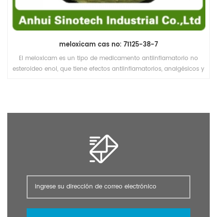
meloxicam cas no: 71125-38-7
El meloxicam es un tipo de medicamento antiinflamatorio no
esteroideo enol, que tiene efectos antiinflamatorios, analgésicos y
antipiréticos. la inhibición selectiva de cox-2 en cox-1 es débil, por
lo que hay pocas reacciones adversas en el sistema digestivo.