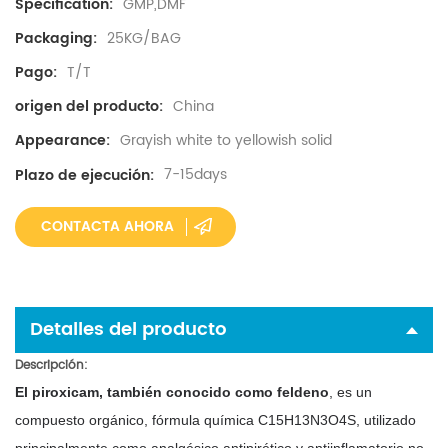
GMP,DMF
Specification:
25KG/BAG
Packaging:
T/T
Pago:
China
origen del producto:
Grayish white to yellowish solid
Appearance:
7-15days
Plazo de ejecución:
CONTACTA AHORA
Detalles del producto
Descripción
:
El piroxicam, también conocido como
feldeno
,
es un
compuesto orgánico, fórmula química C15H13N3O4S, utilizado
principalmente como analgésico antipirético y antiinflamatorio no