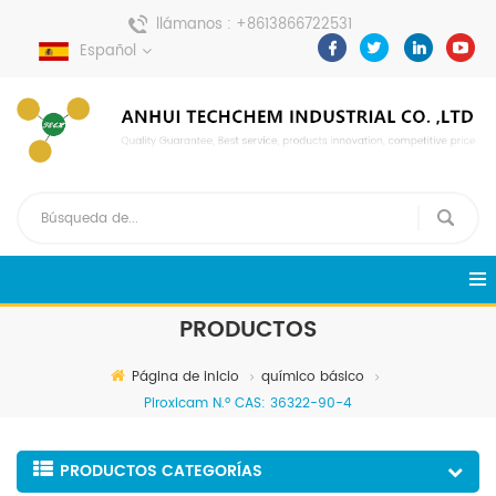
llámanos :
+8613866722531
Español
enviar un mensaje :
pweiping@techemi.com
PRODUCTOS
Página de inicio
químico básico
Piroxicam N.º CAS: 36322-90-4
PRODUCTOS CATEGORÍAS