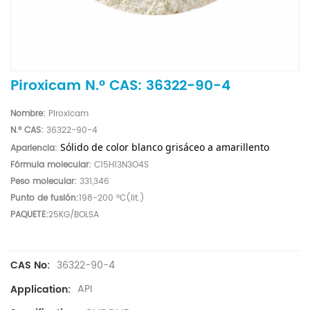
Piroxicam N.º CAS: 36322-90-4
Nombre
:
Piroxicam
N.º CAS:
36322-90-4
Sólido de color blanco grisáceo a amarillento
Apariencia:
Fórmula molecular:
C15H13N3O4S
Peso molecular:
331,346
Punto de fusión:
198-200 °C(lit.)
PAQUETE:
25KG/BOLSA
36322-90-4
CAS No:
API
Application: