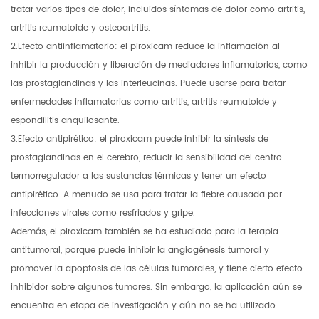
tratar varios tipos de dolor, incluidos síntomas de dolor como artritis,
artritis reumatoide y osteoartritis.
2.Efecto antiinflamatorio: el piroxicam reduce la inflamación al
inhibir la producción y liberación de mediadores inflamatorios, como
las prostaglandinas y las interleucinas. Puede usarse para tratar
enfermedades inflamatorias como artritis, artritis reumatoide y
espondilitis anquilosante.
3.Efecto antipirético: el piroxicam puede inhibir la síntesis de
prostaglandinas en el cerebro, reducir la sensibilidad del centro
termorregulador a las sustancias térmicas y tener un efecto
antipirético. A menudo se usa para tratar la fiebre causada por
infecciones virales como resfriados y gripe.
Además, el piroxicam también se ha estudiado para la terapia
antitumoral, porque puede inhibir la angiogénesis tumoral y
promover la apoptosis de las células tumorales, y tiene cierto efecto
inhibidor sobre algunos tumores. Sin embargo, la aplicación aún se
encuentra en etapa de investigación y aún no se ha utilizado