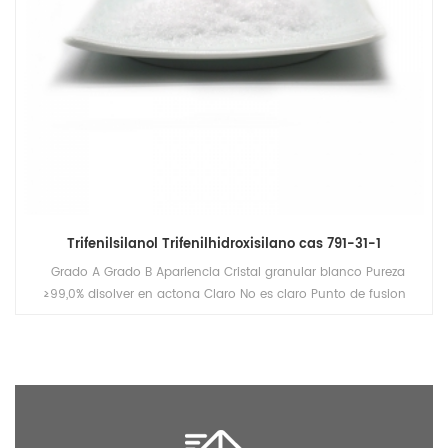
Trifenilsilanol Trifenilhidroxisilano cas 791-31-1
Grado A Grado B Apariencia Cristal granular blanco Pureza
≥99,0% disolver en actona Claro No es claro Punto de fusion
≥148°C ≥145°C nombre del producto trifenilsilanol No CAS.
791-31-1 Apariencia Cristal granular blanco Ensayo ≥99% FM
(C 6 H 5 ) 3 SiOH Solicitud Intermedio Peso molecular 276.41
Gravedad específica N / A Punto de inflamabilidad >200°C
Punto de ebullición N / A Punto de fusion 154°C Índice de
refracción n D 20 1.7770 Trifenilsilanol 99% min embalaje: 25