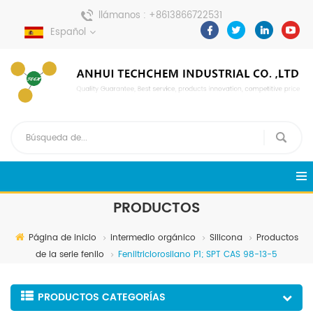
llámanos :
+8613866722531
Español
enviar un mensaje :
pweiping@techemi.com
PRODUCTOS
Página de inicio
intermedio orgánico
Silicona
Productos
de la serie fenilo
Feniltriclorosilano P1; SPT CAS 98-13-5
PRODUCTOS CATEGORÍAS