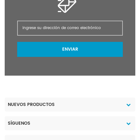
KG/tambor PE; o según lo requiera el cliente. Puerto Llevar a la
fuerza Tiempo de espera 5 ~ 15 días después del pago
ENVIAR
NUEVOS PRODUCTOS
SÍGUENOS