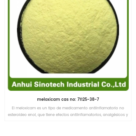
meloxicam cas no: 71125-38-7
El meloxicam es un tipo de medicamento antiinflamatorio no
esteroideo enol, que tiene efectos antiinflamatorios, analgésicos y
antipiréticos. la inhibición selectiva de cox-2 en cox-1 es débil, por
lo que hay pocas reacciones adversas en el sistema digestivo.