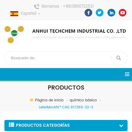
llámanos :
+8613866722531
Español
enviar un mensaje :
pweiping@techemi.com
PRODUCTOS
Página de inicio
químico básico
LeterMovirN.º CAS:917389-32-3
PRODUCTOS CATEGORÍAS