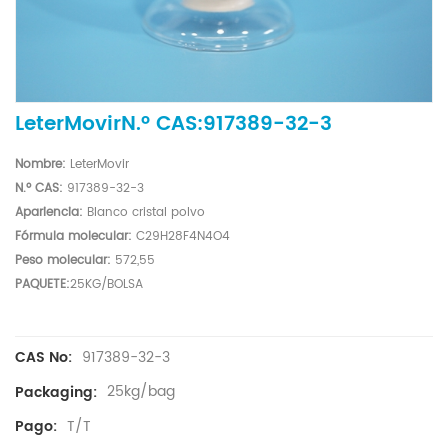
LeterMovirN.º CAS:917389-32-3
Nombre
:
LeterMovir
N.º CAS:
917389-32-3
Apariencia:
Blanco
cristal
polvo
Fórmula molecular:
C29H28F4N4O4
Peso molecular:
572,55
PAQUETE:
25KG/BOLSA
917389-32-3
CAS No:
25kg/bag
Packaging:
T/T
Pago: