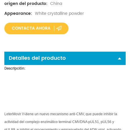
China
origen del producto:
White crystalline powder
Appearance:
CONTACTA AHORA
Detalles del producto
Descripción
:
LeterMovir ï¼
tiene un nuevo mecanismo anti-CMV, que puede inhibir la
actividad del complejo enzimático terminal CMVDNA pUL51, pUL56 y
pUL89, e inhibir el procesamiento y empaquetado del ADN viral, actuando