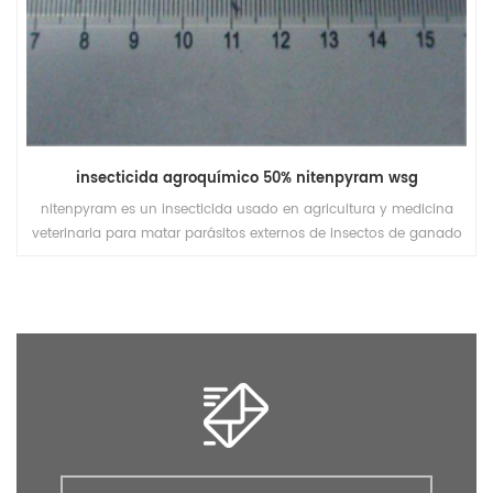
insecticida agroquímico 50% nitenpyram wsg
nitenpyram es un insecticida usado en agricultura y medicina
veterinaria para matar parásitos externos de insectos de ganado
y mascotas.