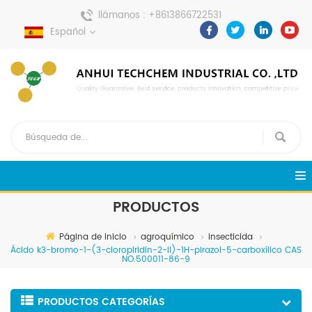
llámanos :
+8613866722531
Español
enviar un mensaje :
pweiping@techemi.com
PRODUCTOS
Página de inicio
agroquímico
insecticida
Ácido k3-bromo-1-(3-cloropiridin-2-il)-1H-pirazol-5-carboxílico CAS
NO.500011-86-9
PRODUCTOS CATEGORÍAS