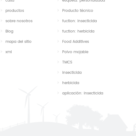
casa
etiqueta: personalizada
productos
Producto técnico
sobre nosotros
fuction: insecticida
Blog
fuction: herbicida
mapa del sitio
Food Additives
xml
Polvo mojable
TMCS
insecticida
herbicida
aplicación: insecticida