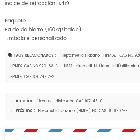
Índice de refracción: 1.419
Paquete
Balde de hierro (160kg/balde)
Embalaje personalizado
TAGS RELACIONADOS :
Heptametildisilazano (HPMDZ) CAS NO.9
HPMDZ CAS NO.920-68-3
N,1,1,1-tetrametil-N-(trimetilsilil)sililam
HPMDZ CAS 37074-17-2
Anterior :
Hexametildisiloxano CAS:107-46-0
Próxima :
Hexametildisilazano (HMDZ) NO CAS: 999-97-3