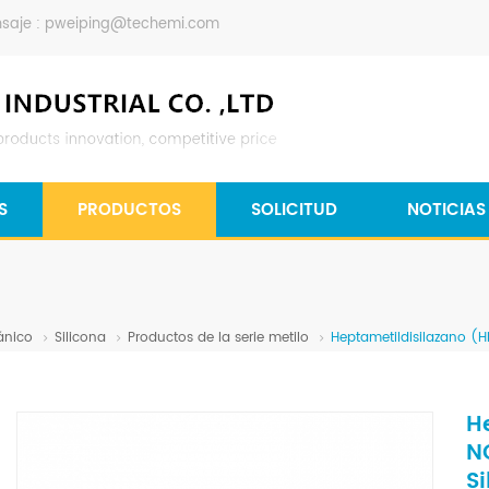
saje :
pweiping@techemi.com
S
PRODUCTOS
SOLICITUD
NOTICIAS
ánico
Silicona
Productos de la serie metilo
Heptametildisilazano (
H
N
Si