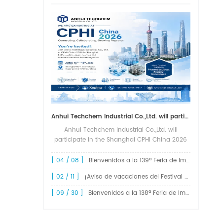
Anhui Techchem Industrial Co.,Ltd. will participate in the Shanghai CPHI China 2026 exhibition.
Anhui Techchem Industrial Co.,Ltd. will
participate in the Shanghai CPHI China 2026
exhibition. The 24th CPHI China 2026 will
grandly kick off at the Shanghai New
[ 04 / 08 ]
Bienvenidos a la 139ª Feria de Importación y Exportación de China, Feria de Cantón.
International Expo Center from June 1...
[ 02 / 11 ]
¡Aviso de vacaciones del Festival de Primavera de 2026!
[ 09 / 30 ]
Bienvenidos a la 138ª Feria de Importación y Exportación de China