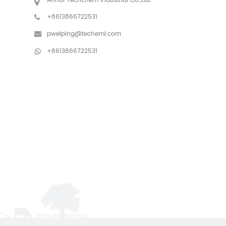
Anhui Techchem Industrial Co.,Ltd.
+8613866722531
pweiping@techemi.com
+8613866722531