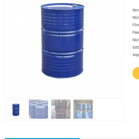
No
Nú
Fór
Pes
Nú
Est
Asp