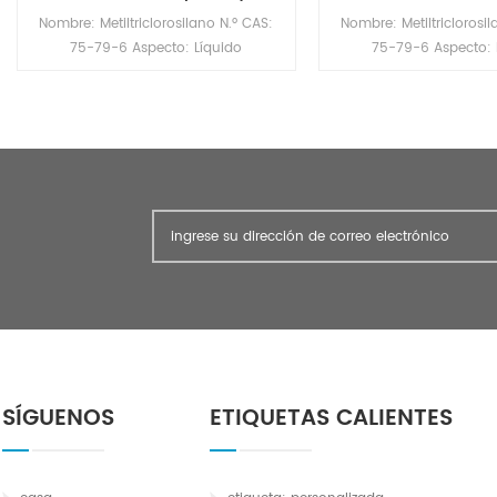
Nombre: Metiltriclorosilano N.º CAS:
Nombre: Metiltriclorosi
75-79-6 Aspecto: Líquido
75-79-6 Aspecto: 
transparente incoloro Fórmula
transparente incolor
molecular: CCl3Si Peso molecular:
molecular: CCl3Si Peso
146,4536 Densidad relativa (agua=1):
146,4536 Densidad relat
1,28 Punto de inflamación: -9 ℃ (taza
1,28 Punto de inflamació
cerrada) Punto de fusión: -90 ℃
cerrada) Punto de fu
Punto de ebullición: 66 ℃
Punto de ebullició
SÍGUENOS
ETIQUETAS CALIENTES