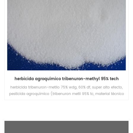
herbicida agroquímico tribenuron-methyl 95% tech
herbicida tribenuron-metilo 75% wdg, 60% df, super alto efecto,
pesticida agroquímico (tribenuron metil 95% tc, material técnico
disponible también)