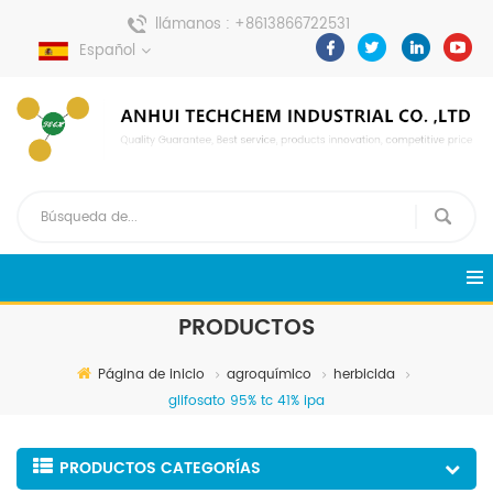
llámanos :
+8613866722531
Español
enviar un mensaje :
pweiping@techemi.com
PRODUCTOS
Página de inicio
agroquímico
herbicida
glifosato 95% tc 41% ipa
PRODUCTOS CATEGORÍAS