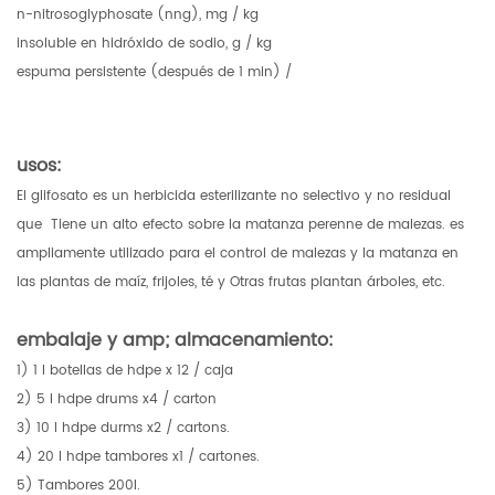
n-nitrosoglyphosate (nng), mg / kg
insoluble en hidróxido de sodio, g / kg
espuma persistente (después de 1 min) /
usos:
El glifosato es un herbicida esterilizante no selectivo y no residual
que Tiene un alto efecto sobre la matanza perenne de malezas. es
ampliamente utilizado para el control de malezas y la matanza en
las plantas de maíz, frijoles, té y Otras frutas plantan árboles, etc.
embalaje y amp; almacenamiento:
1) 1 l botellas de hdpe x 12 / caja
2) 5 l hdpe drums x4 / carton
3) 10 l hdpe durms x2 / cartons.
4) 20 l hdpe tambores x1 / cartones.
5) Tambores 200l.