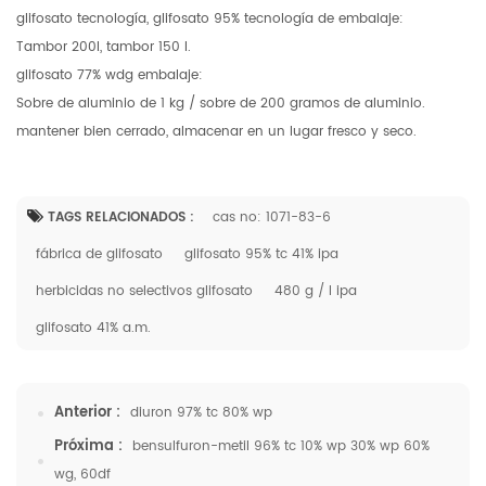
glifosato tecnología, glifosato 95% tecnología de embalaje:
Tambor 200l, tambor 150 l.
glifosato 77% wdg embalaje:
Sobre de aluminio de 1 kg / sobre de 200 gramos de aluminio.
mantener bien cerrado, almacenar en un lugar fresco y seco.
TAGS RELACIONADOS :
cas no: 1071-83-6
fábrica de glifosato
glifosato 95% tc 41% ipa
herbicidas no selectivos glifosato
480 g / l ipa
glifosato 41% a.m.
Anterior :
diuron 97% tc 80% wp
Próxima :
bensulfuron-metil 96% tc 10% wp 30% wp 60%
wg, 60df