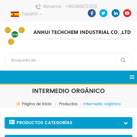
llámanos :
+8613866722531
Español
enviar un mensaje :
pweiping@techemi.com
INTERMEDIO ORGÁNICO
Página de inicio
Productos
intermedio orgánico
PRODUCTOS CATEGORÍAS