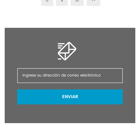
8
9
10
>>
ENVIAR