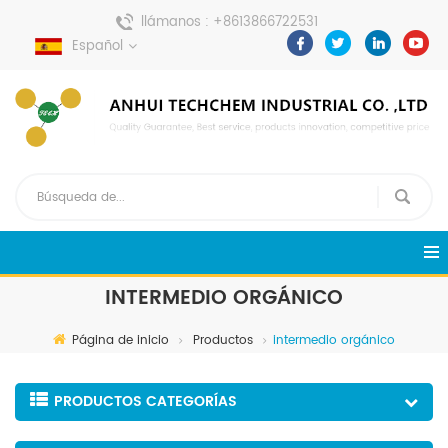
llámanos :
+8613866722531
Español
enviar un mensaje :
pweiping@techemi.com
INTERMEDIO ORGÁNICO
Página de inicio
Productos
intermedio orgánico
PRODUCTOS CATEGORÍAS