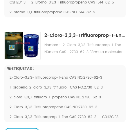
C3H2BrF3
2-Bromo-3,3,3-Trifluoropropeno CAS 1514-82-5
2-bromo-1,1,1-trifluoropropano CAS NO.1514-82-5
2-Cloro-3,3,3-Trifluoroprop-1-Ene CAS NO.2730-62-3 como origen de silicona de China
Nombre : 2-Cloro-3,3,3-Trifluoroprop-1-Eno
Número CAS: 2730-62-3 Fórmula molecular:
CF3CCl=CH2 Peso molecular: 130,95 Punto de
ebullición ℃: 14 Densidad g/cm3: 1.295
ETIQUETAS :
Aspecto: Líquido transparente incoloro
2-Cloro-3,3,3-Trifluoroprop-1-Eno CAS NO.2730-62-3
Pureza%: ≥ 99,5 Contenido de humedad: ≤ 100
ppm Embalaje: 250 kg/cilindro de acero.
1-propeno, 2-cloro-3,3,3-trifluoro- CAS NO.2730-62-3
2-cloro-3,3,3-trifluoro-1-propeno CAS NO.2730-62-3
2-Cloro-3,3,3-Trifluoropropeno CAS NO.2730-62-3
2-Cloro-3,3,3-Trifluoroprop-1-Eno CAS 2730-62-3
C3H2ClF3