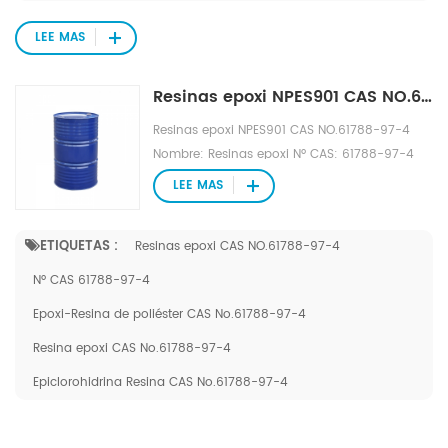
LEE MAS
Resinas epoxi NPES901 CAS NO.61788-97-4
Resinas epoxi NPES901 CAS NO.61788-97-4
Nombre: Resinas epoxi Nº CAS: 61788-97-4
Apariencia: Líquido transparente incoloro
LEE MAS
Especificaciones: NPES901 Punto de
reblandecimiento: 68,7°C Categoría de
ETIQUETAS :
Resinas epoxi CAS NO.61788-97-4
aplicación: Construcción naval y
aeroespacial, materiales compuestos,
Nº CAS 61788-97-4
materiales para automoción, placas de
Epoxi-Resina de poliéster CAS No.61788-97-4
circuitos, equipamiento deportivo, embalajes
optoelectrónicos, revestimientos de resina.
Resina epoxi CAS No.61788-97-4
Epiclorohidrina Resina CAS No.61788-97-4