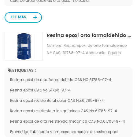
Cera de árbol epoxi de alto peso molecular
LEE MAS
Resina epoxi orto formaldehído NPCN704 CAS NO.61788-97-4
Nombre: Resina epoxi de orto formaldehído
N.º CAS: 61788-97-4 Apariencia: Líquido
transparente incoloro Especificaciones:
NPCN704 Punto de ablandamiento: 91,6°C
ETIQUETAS :
Viscosidad ICIï¼2974cps/150â Características
Resina epoxi de orto formaldehído CAS NO.61788-97-4
del producto F: excelente resistencia al calor,
resistencia química y alta resistencia
Resina epoxi CAS No.61788-97-4
mecánica. Categoría de aplicación: EMC,
Resina epoxi resistente al calor CAS No.61788-97-4
materiales compuestos, laminados de
Resina epoxi resistente a los químicos CAS No.61788-97-4
láminas de cobre, tinta.
Resina epoxi de alta resistencia mecánica CAS NO.61788-97-4
Proveedor, fabricante y empresa comercial de resina epoxi.