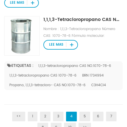
LEE MAS
1,1,1,3-Tetracloropropano CAS NO.1070-78-6 como origen de silicona de China.
Nombre : 1,1,1,3-Tetracloropropano Número
CAS: 1070-78-6 Fórmula molecular:
CCl3CH2CH2Cl Peso molecular: 182 Constante
LEE MAS
de propiedad física: pb159 ℃ Aspecto: Líquido
transparente incoloro o amarillo claro. Pureza:
≥ 99% Envase: 250 kg/barril Contenido de
ETIQUETAS :
1,1,1,3-tetracloropropano CAS NO.1070-78-6
humedad: ≤ 0,1%
1,1,1,3-tetracloropropano CAS 1070-78-6
BRN 1734994
Propano, 1,1,1,3-tetracloro- CAS NO.1070-78-6
C3H4Cl4
<<
1
2
3
4
5
6
7