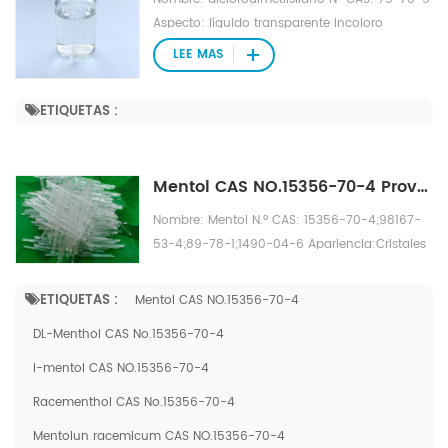
(agua=1): 1.11 Solubilidad en agua: reacciona
Aspecto: líquido transparente incoloro
con el agua
Fórmula molecular: C2H6Cl2Si Peso
LEE MAS
molecular: 129,0605 Nº EINECS: 200-901-0
Densidad: 1,075 g/cm3 Punto de fusión: -76
ETIQUETAS :
℃ Punto de ebullición: 70 °C a 760 mmHg
Presión de vapor: 143 mmHg a 25 °C Índice de
refracción: 1,4023 Punto de inflamación: -8,9
Mentol CAS NO.15356-70-4 Proveedor chino
℃ Solubilidad: soluble en benceno y éter.
Nombre: Mentol N.º CAS: 15356-70-4;98167-
53-4;89-78-1;1490-04-6 Apariencia:Cristales
hexagonales o aciculares incoloros y
transparentes. Solubilidad: Este producto es
ETIQUETAS :
Mentol CAS NO.15356-70-4
altamente soluble en etanol, cloroformo o
DL-Menthol CAS No.15356-70-4
éter, y solo ligeramente soluble en agua.
Rotación específica:- 49°ï½-50° Punto de
l-mentol CAS NO.15356-70-4
fusión: 42ï½44℃ Punto de ebullición: 212 °C
Racementhol CAS No.15356-70-4
Punto de inflamación: 93 °C Índice de
Mentolun racemicum CAS NO.15356-70-4
refracción: 1,4615 Solubilidad: insoluble en