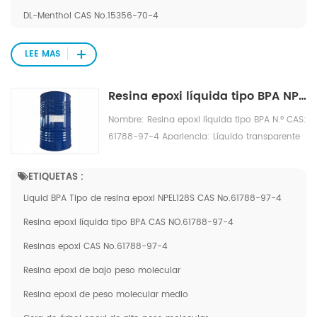
etanol, etanol al 95 %, éter y agua;
DL-Menthol CAS No.15356-70-4
Ligeramente soluble en benceno caliente y
etanol al 95%. Categoría de aplicación: El
LEE MAS
mentol se usa ampliamente en inhalantes,
suspensiones orales, jarabes orales,
Resina epoxi líquida tipo BPA NPEL128S CAS NO.61788-97-4
preparaciones tópicas y tabletas.
Nombre: Resina epoxi líquida tipo BPA N.º CAS:
61788-97-4 Apariencia: Líquido transparente
incoloro Especificaciones: NPEL128S EEW: 212
g/eq. Hy-Cl:20199 ppm
ETIQUETAS :
Viscosidadï¼21766cps/25â Características del
Liquid BPA Tipo de resina epoxi NPEL128S CAS No.61788-97-4
producto F: Excelentes propiedades eléctricas
y mecánicas, baja tasa de contracción, buena
Resina epoxi líquida tipo BPA CAS NO.61788-97-4
estabilidad dimensional, excelente resistencia
Resinas epoxi CAS No.61788-97-4
al agua y a los químicos, y fuerte adhesión.
Resina epoxi de bajo peso molecular
Categoría de aplicación: Adhesivo,
revestimiento eléctrico, revestimiento sin
Resina epoxi de peso molecular medio
disolventes.