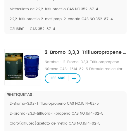
Inhibidor de polimerización (MEHQ), ppm: 100
Metacrilato de 2,2,2-trifluoroetilo CAS NO.352-87-4
± 10 (o añadido según requisitos del cliente)
Envase: 200 kg/barril
2,2,2-trifluoroetilo 2-metilprop-2-enoato CAS NO.352-87-4
C3H6BrF
CAS 352-87-4
2-Bromo-3,3,3-Trifluoropropene CAS NO.1514-82-5 como origen de silicona de China.
Nombre : 2-Bromo-3,3,3-Trifluoropropeno
Número CAS: 1514-82-5 Fórmula molecular:
CF3CBr=CH2 Peso molecular (g/mol): 174,9
LEE MAS
Pureza%: ≥ 99,5 Aspecto: Líquido transparente
incoloro Punto de ebullición ℃: 34-35
ETIQUETAS :
Contenido de humedad: ≤ 100 ppm Embalaje:
2-Bromo-3,3,3-Trifluoropropeno CAS NO.1514-82-5
250 KGS/cilindro
2-bromo-3,3,3-trifluoro-1-propeno CAS NO.1514-82-5
Cloro(difluoro)acetato de metilo CAS NO.1514-82-5