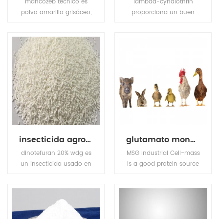
mancozeb técnico es
lambda-cyhalothrin
polvo amarillo grisáceo,
proporciona un buen
punto de fusión: 136 ℃
control de los virus de
(descomposición antes
plantas transmitidas por
de este grado) .flash
insectos. también se usa
point: 137.8 ℃ (etiqueta
para el control de
taza abierta), solubilidad
plagas de insectos en la
(g / l, 25 ℃): 6.2mg / l
salud pública.
en agua, insoluble en la
mayoría disolventes
orgánicos.
insecticida agroquímico dinotefuran 20% wdg
glutamato monosódico (msg)
dinotefuran 20% wdg es
MSG Industrial Cell-mass
un insecticida usado en
is a good protein source
agricultura y medicina
and substitute of animal
veterinaria para matar
sourced protein (e.g. fish
insectos parásitos
meal, pork meal, etc.) in
externos de ganado y
pourtry, livestocks, and
mascotas.
aquafeed industries.