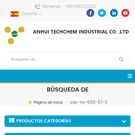
llámanos :
+8613866722531
Español
enviar un mensaje :
pweiping@techemi.com
BÚSQUEDA DE
cas-no-6155-57-3
Página de inicio
PRODUCTOS CATEGORÍAS