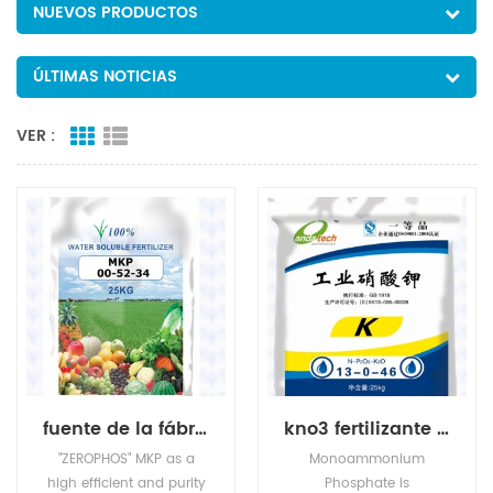
NUEVOS PRODUCTOS
ÚLTIMAS NOTICIAS
VER :
fuente de la fábrica fosfato monopotásico
kno3 fertilizante de potasio nitrato de potasio
"ZEROPHOS" MKP as a
Monoammonium
high efficient and purity
Phosphate is