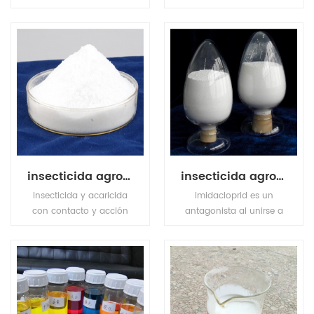
compound fertilizer, has
transparence and
high nutrition ingredient,
achromaticity square
also MKP has stable
crystal, the relative
chemical property, it is
density is 1.083(19/4oC).
odorless, tasteless, non
The molten point is
toxic, easily to dissolve in
180oC. The refractive
water and hard to get
index is 1.479. It is easily
caked.
soluble in water, tinily
soluble in ethanol, not
soluble in acetone,
acetic acid.
insecticida agroquímico beta-cipermetrina
insecticida agroquímico imidacloprid
insecticida y acaricida
imidacloprid es un
con contacto y acción
antagonista al unirse a
estomacal. control de
los receptores
estadios móviles de
nicotínicos
ácaros, mineros de hoja,
postsinápticos en el
retoños, escarabajos de
sistema nervioso central
Colorado, etc.
de los insectos.