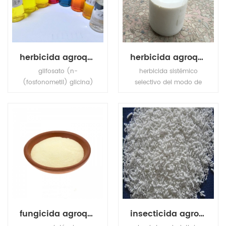
herbicida agroquímico glifosato
herbicida agroquímico nicosulfuron
glifosato (n-
herbicida sistémico
(fosfonometil) glicina)
selectivo del modo de
es un herbicida
acción nicosulfuron,
sistémico de amplio
absorbido por el follaje y
espectro y desecante de
las raíces, con
cultivos.
translocación rápida en
xilema y floema a los
tejidos meristemáticos.
fungicida agroquímico mancozeb 96% tecnología
insecticida agroquímico 50% pimetrozina wg