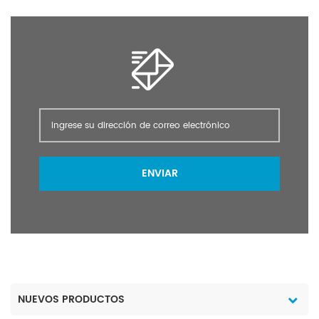
de las plantas y utilizado
en cultivos alimentarios,
cultivos comerciales,
hortalizas, árboles
frutales y flores, como
cultivos.
ENVIAR
NUEVOS PRODUCTOS