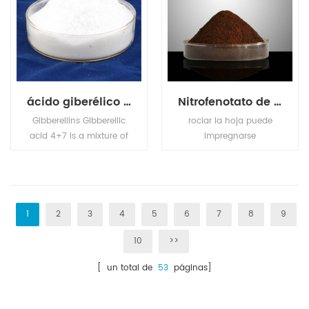
ácido giberélico ga4 + 7
Nitrofenotato de potasio compuesto
Gibberellins Gibberellic
rociar la hoja puede
acid 4+7 is a mixture of
impregnarse
Gibberellic Acid (GA4)
rápidamente en el
and Gibberellic Acid
cuerpo de la planta,
(GA7). Used as plant
mejorar la fotosíntesis,
growth regulator on
acelerar la división
apple and pear, can
celular, promover la
1
2
3
4
5
6
7
8
9
improve the shape,
absorción de nutrientes,
10
>>
prevent the resetting,
acelerar las raíces,
improve the fruit setting,
interrumpir la latencia,
[ un total de
53
páginas]
and anticipated the
prevenir la caída de la
shoot sprouting.
fruta caída del pétalo,
promover el crecimiento