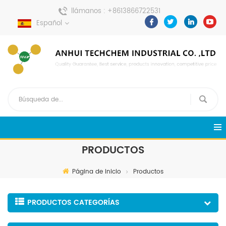
llámanos :
+8613866722531
Español
enviar un mensaje :
pweiping@techemi.com
PRODUCTOS
Página de inicio
Productos
PRODUCTOS CATEGORÍAS