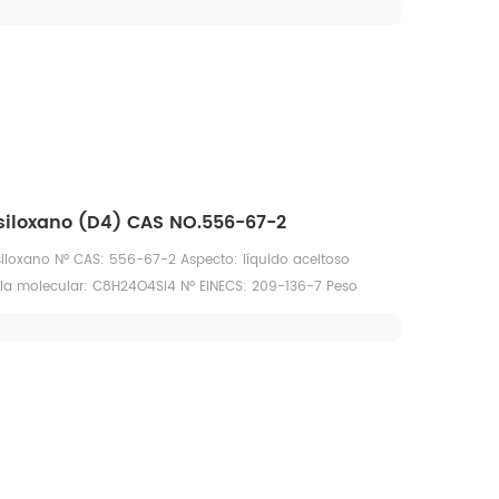
e de refracción (25 ℃): 1,3960~1,3970 Punto de ebullición:
 inflamación: 63,2 °C Soluble en agua: INSOLUBLE Presión
C
asiloxano (D4) CAS NO.556-67-2
siloxano Nº CAS: 556-67-2 Aspecto: líquido aceitoso
ula molecular: C8H24O4Si4 Nº EINECS: 209-136-7 Peso
d: (25 ℃, g/cm3): 0,9558 Punto de fusión: 17,6 °C, punto
e de refracción (25 ℃): 1,3960~1,3970 Punto de ebullición:
 inflamación: 63,2 °C Soluble en agua: INSOLUBLE Presión
C