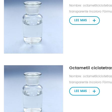
Nombre: octametilciclotetra
transparente incoloro Fórm
molecular: 296,6158 Densida
LEE MAS
de ebullición 175,8 °C Índic
175 °C a 760 mmHg Punto de
de vapor: 1,57 mmHg a 25 °
Octametil ciclotetr
Nombre: octametilciclotetra
transparente incoloro Fórm
molecular: 296,6158 Densida
LEE MAS
de ebullición 175,8 °C Índic
175 °C a 760 mmHg Punto de
de vapor: 1,57 mmHg a 25 °