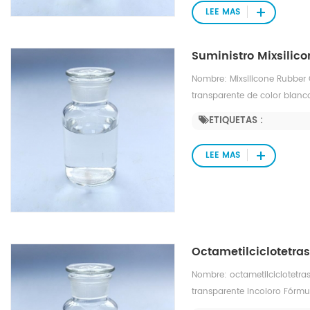
LEE MAS
Suministro Mixsilic
Nombre: Mixsilicone Rubber
transparente de color blanc
tracción/Mpa: ≥ 3 Resistenc
ETIQUETAS :
tracción/%: ≤ 10 rebote/%: 3
LEE MAS
Octametilciclotetra
Nombre: octametilciclotetra
transparente incoloro Fórm
molecular: 296,6158 Densida