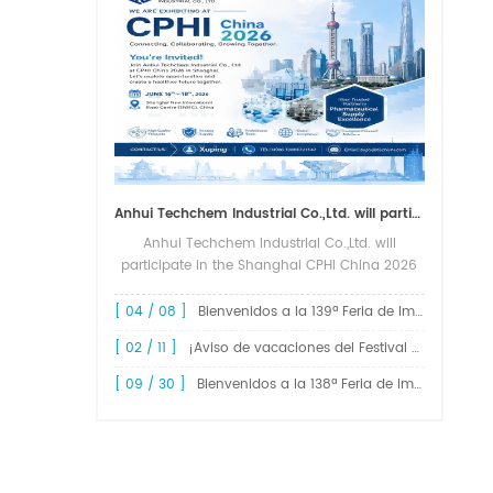
Anhui Techchem Industrial Co.,Ltd. will participate in the Shanghai CPHI China 2026 exhibition.
Anhui Techchem Industrial Co.,Ltd. will
participate in the Shanghai CPHI China 2026
exhibition. The 24th CPHI China 2026 will
grandly kick off at the Shanghai New
[ 04 / 08 ]
Bienvenidos a la 139ª Feria de Importación y Exportación de China, Feria de Cantón.
International Expo Center from June 1...
[ 02 / 11 ]
¡Aviso de vacaciones del Festival de Primavera de 2026!
[ 09 / 30 ]
Bienvenidos a la 138ª Feria de Importación y Exportación de China