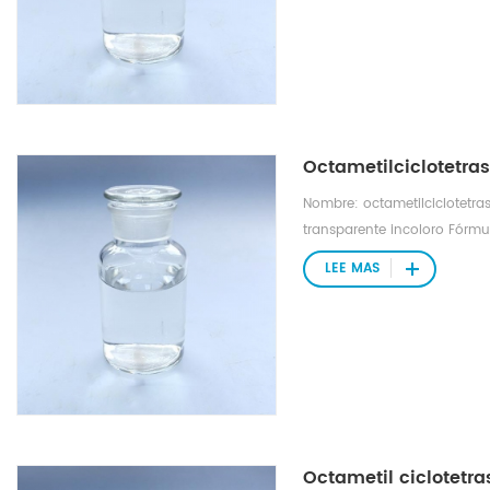
de vapor: 1,57 mmHg a 25 °
Octametilciclotetra
Nombre: octametilciclotetra
transparente incoloro Fórm
molecular: 296,6158 Densida
LEE MAS
de ebullición 175,8 °C Índic
175 °C a 760 mmHg Punto de
de vapor: 1,57 mmHg a 25 °
Octametil ciclotetr