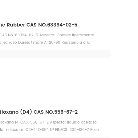
one Rubber CAS NO.63394-02-5
 CAS No.:63394-02-5 Aspecto: Coloide ligeramente
o lechoso Dureza/Shore A: 20~90 Resistencia a la
ia al desgarro/(kN/m): ≥ 10 Elongación/%: ≥ 100 Juego de
5~80
siloxano (D4) CAS NO.556-67-2
siloxano Nº CAS: 556-67-2 Aspecto: líquido aceitoso
ula molecular: C8H24O4Si4 Nº EINECS: 209-136-7 Peso
d: (25 ℃, g/cm3): 0,9558 Punto de fusión: 17,6 °C, punto