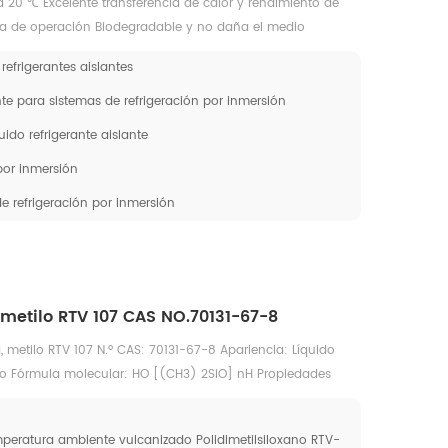
a 20 ℃ Excelente transferencia de calor y rendimiento de
ra de operación Biodegradable y no daña el medio
 refrigerantes aislantes
ante para sistemas de refrigeración por inmersión
uido refrigerante aislante
por inmersión
de refrigeración por inmersión
 metilo RTV 107 CAS NO.70131-67-8
 metilo RTV 107 N.º CAS: 70131-67-8 Apariencia: Líquido
oro Fórmula molecular: HO [(CH3) 2SiO] nH Propiedades
ia al ozono, rayos ultravioleta, temperaturas extremas de
sidad relativa (agua=1): 0,97
mperatura ambiente vulcanizado Polidimetilsiloxano RTV-