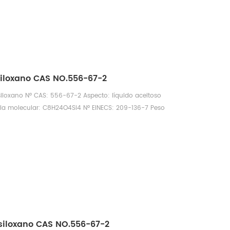
C
siloxano CAS NO.556-67-2
siloxano Nº CAS: 556-67-2 Aspecto: líquido aceitoso
ula molecular: C8H24O4Si4 Nº EINECS: 209-136-7 Peso
d: (25 ℃, g/cm3): 0,9558 Punto de fusión: 17,6 °C, punto
e de refracción (25 ℃): 1,3960~1,3970 Punto de ebullición:
 inflamación: 63,2 °C Soluble en agua: INSOLUBLE Presión
C
asiloxano CAS NO.556-67-2