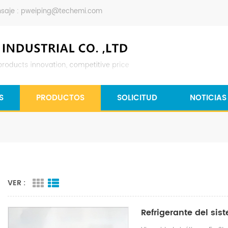
saje :
pweiping@techemi.com
S
PRODUCTOS
SOLICITUD
NOTICIAS
VER :
Refrigerante del sis