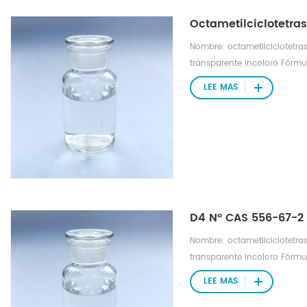
Octametilciclotetra
Nombre: octametilciclotetra
transparente incoloro Fórm
molecular: 296,6158 Densida
LEE MAS
de ebullición 175,8 °C Índic
175 °C a 760 mmHg Punto de
de vapor: 1,57 mmHg a 25 °
D4 N° CAS 556-67-2
Nombre: octametilciclotetra
transparente incoloro Fórm
molecular: 296,6158 Densida
LEE MAS
de ebullición 175,8 °C Índic
175 °C a 760 mmHg Punto de