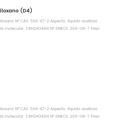
siloxano (D4)
siloxano Nº CAS: 556-67-2 Aspecto: líquido aceitoso
ula molecular: C8H24O4Si4 Nº EINECS: 209-136-7 Peso
d: (25 ℃, g/cm3): 0,9558 Punto de fusión: 17,6 °C, punto
e de refracción (25 ℃): 1,3960~1,3970 Punto de ebullición:
 inflamación: 63,2 °C Soluble en agua: INSOLUBLE Presión
C
siloxano Nº CAS: 556-67-2 Aspecto: líquido aceitoso
ula molecular: C8H24O4Si4 Nº EINECS: 209-136-7 Peso
d: (25 ℃, g/cm3): 0,9558 Punto de fusión: 17,6 °C, punto
e de refracción (25 ℃): 1,3960~1,3970 Punto de ebullición:
 inflamación: 63,2 °C Soluble en agua: INSOLUBLE Presión