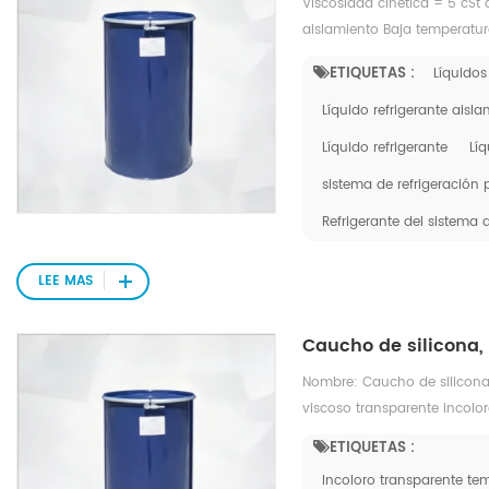
Viscosidad cinética = 5 cSt 
aislamiento Baja temperatu
ambiente Baja volatilidad
ETIQUETAS :
Líquidos
Líquido refrigerante aisl
Líquido refrigerante
Líq
sistema de refrigeración 
Refrigerante del sistema 
LEE MAS
Caucho de silicona,
Nombre: Caucho de silicona,
viscoso transparente incol
físicas y químicas: resistenc
ETIQUETAS :
alta y baja temperatura Den
Incoloro transparente te