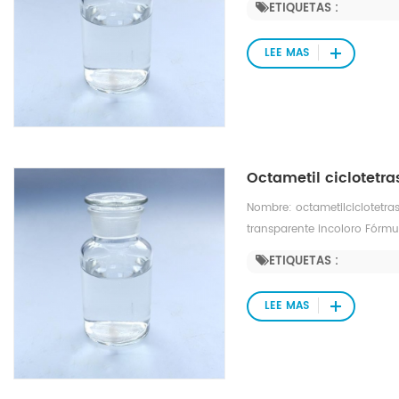
ETIQUETAS :
de ebullición 175,8 °C Índic
175 °C a 760 mmHg Punto de
LEE MAS
de vapor: 1,57 mmHg a 25 °
Octametil ciclotetr
Nombre: octametilciclotetra
transparente incoloro Fórm
molecular: 296,6158 Densida
ETIQUETAS :
de ebullición 175,8 °C Índic
175 °C a 760 mmHg Punto de
LEE MAS
de vapor: 1,57 mmHg a 25 °