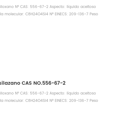
siloxano Nº CAS: 556-67-2 Aspecto: líquido aceitoso
ula molecular: C8H24O4Si4 Nº EINECS: 209-136-7 Peso
d: (25 ℃, g/cm3): 0,9558 Punto de fusión: 17,6 °C, punto
e de refracción (25 ℃): 1,3960~1,3970 Punto de ebullición:
 inflamación: 63,2 °C Soluble en agua: INSOLUBLE Presión
C
asilazano CAS NO.556-67-2
siloxano Nº CAS: 556-67-2 Aspecto: líquido aceitoso
ula molecular: C8H24O4Si4 Nº EINECS: 209-136-7 Peso
d: (25 ℃, g/cm3): 0,9558 Punto de fusión: 17,6 °C, punto
e de refracción (25 ℃): 1,3960~1,3970 Punto de ebullición:
 inflamación: 63,2 °C Soluble en agua: INSOLUBLE Presión
C