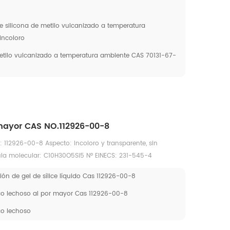
 silicona de metilo vulcanizado a temperatura
incoloro
etilo vulcanizado a temperatura ambiente CAS 70131-67-
 mayor CAS NO.112926-00-8
: 112926-00-8 Aspecto: Incoloro y transparente, sin
a molecular: C10H30O5Si5 Nº EINECS: 231-545-4
ión de gel de sílice líquido Cas 112926-00-8
anco lechoso al por mayor Cas 112926-00-8
nco lechoso