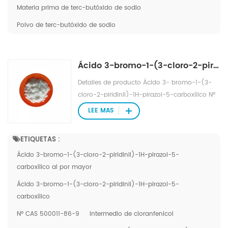
modificar resinas y recubrimientos. La
Materia prima de terc-butóxido de sodio
copolimerización con otros monómeros
acrílicos puede producir resinas acrílicas con
Polvo de terc-butóxido de sodio
grupos hidroxilo activos en las cadenas
laterales, que pueden sufrir reacciones de
esterificación y reticulación, sintetizar resinas
Ácido 3-bromo-1-(3-cloro-2-piridinil)-1H-pirazol-5-carboxílico CAS NO.500011-86-9
insolubles, mejorar la adhesión y pueden
Detalles de producto Ácido 3- bromo-1-(3-
usarse como agentes de tratamiento de
cloro-2-piridinil)-1H-pirazol-5-carboxílico Nº
fibras. Reacciona con resina de melamina
CAS 500011-86-9 Pago: T/T Pedido mínimo:
formaldehído (o urea formaldehído), resina
LEE MAS
1000 kg Plazo de ejecución: 7-15 días
epoxi, etc. para fabricar recubrimientos de dos
componentes. Agregarlo a la pintura de
ETIQUETAS :
automóviles de alta gama puede mantener el
Ácido 3-bromo-1-(3-cloro-2-piridinil)-1H-pirazol-5-
brillo del espejo durante mucho tiempo.
carboxílico al por mayor
También se puede utilizar como adhesivo
para textiles sintéticos y como monómero
Ácido 3-bromo-1-(3-cloro-2-piridinil)-1H-pirazol-5-
polimérico médico.
carboxílico
Nº CAS 500011-86-9
Intermedio de cloranfenicol