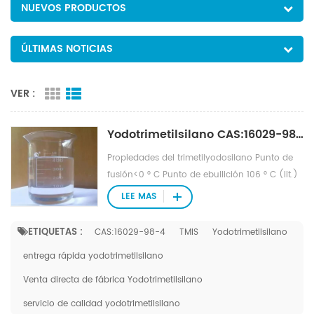
NUEVOS PRODUCTOS
ÚLTIMAS NOTICIAS
VER :
Yodotrimetilsilano CAS:16029-98-4 (TMIS)
Propiedades del trimetilyodosilano Punto de
fusión<0 ° C Punto de ebullición 106 ° C (lit.)
Densidad 1,406 g/mL a 25 ° C (lit.) Índice de
LEE MAS
refracción n20/D 1,471 (lit.) Punto de
inflamación − 25 ° F Condiciones de
ETIQUETAS :
CAS:16029-98-4
TMIS
Yodotrimetilsilano
almacenamiento - 20 ° C Solubilidad
entrega rápida yodotrimetilsilano
Reacciona Forma Líquido Gravedad específica
1,47 Colores claros a rojizos Reacciones de
Venta directa de fábrica Yodotrimetilsilano
solubilidad en agua Sensibilidad: Sensibilidad
servicio de calidad yodotrimetilsilano
a la humedad y la luz Sensibilidad a la