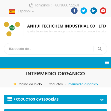
llámanos :
+8613866722531
Español
enviar un mensaje :
pweiping@techemi.com
INTERMEDIO ORGÁNICO
Página de inicio
Productos
intermedio orgánico
PRODUCTOS CATEGORÍAS