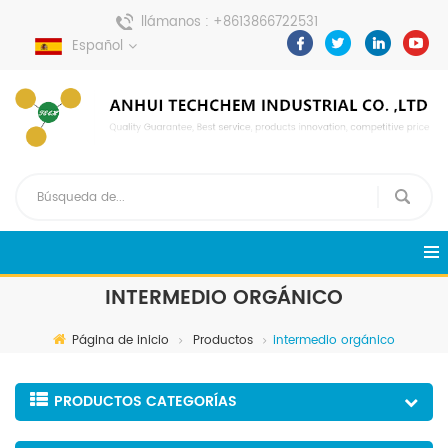
llámanos :
+8613866722531
Español
enviar un mensaje :
pweiping@techemi.com
INTERMEDIO ORGÁNICO
Página de inicio
Productos
intermedio orgánico
PRODUCTOS CATEGORÍAS