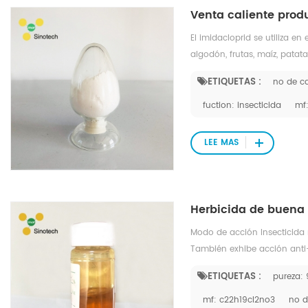
El imidacloprid se utiliza en 
algodón, frutas, maíz, patata
Altamente sistémico, particu
ETIQUETAS :
no de ca
Controla los insectos chupad
Colorado, los saltamontes, l
fuction: insecticida
mf
suelo.
LEE MAS
Modo de acción Insecticida
También exhibe acción anti-
tratadas. Usos Control de u
ETIQUETAS :
pureza:
pero también coleópteros, díp
cítricos), vides, hortalizas, 
mf: c22h19cl2no3
no d