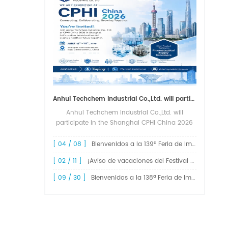
Anhui Techchem Industrial Co.,Ltd. will participate in the Shanghai CPHI China 2026 exhibition.
Anhui Techchem Industrial Co.,Ltd. will
participate in the Shanghai CPHI China 2026
exhibition. The 24th CPHI China 2026 will
grandly kick off at the Shanghai New
[ 04 / 08 ]
Bienvenidos a la 139ª Feria de Importación y Exportación de China, Feria de Cantón.
International Expo Center from June 1...
[ 02 / 11 ]
¡Aviso de vacaciones del Festival de Primavera de 2026!
[ 09 / 30 ]
Bienvenidos a la 138ª Feria de Importación y Exportación de China