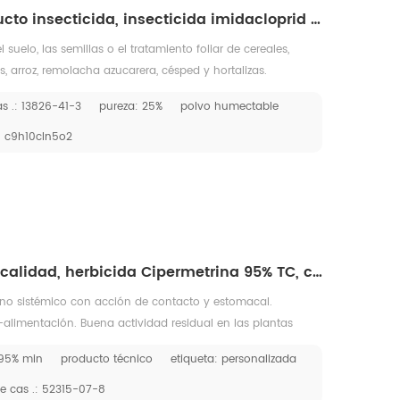
Venta caliente producto insecticida, insecticida imidacloprid 25% WP, cas 13826-41-3
el suelo, las semillas o el tratamiento foliar de cereales,
s, arroz, remolacha azucarera, césped y hortalizas.
larmente del tratamiento de semillas o suelos. Imidacloprid
s .: 13826-41-3
pureza: 25%
polvo humectable
ores, incluidos los áfidos, los escarabajos de la patata de
os trips, las moscas blancas y los insectos del césped y del
: c9h10cln5o2
Herbicida de buena calidad, herbicida Cipermetrina 95% TC, cas 52315-07-8
 no sistémico con acción de contacto y estomacal.
alimentación. Buena actividad residual en las plantas
na amplia gama de insectos, especialmente lepidópteros,
 95% min
producto técnico
etiqueta: personalizada
teros, hemípteros y otras clases, en frutas (incluidos los
patatas, cucurbitáceas, lechuga, pimientos, tomates, cereales,
e cas .: 52315-07-8