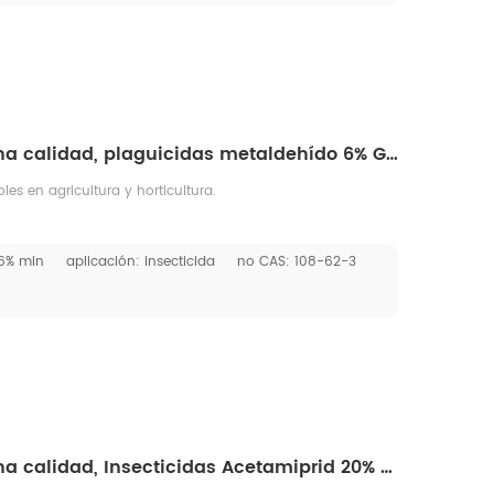
 café, cacao, arroz, nueces, colza, remolacha, plantas
etc. Control de moscas y otros insectos en casas de
arachas, moscas domésticas y otras plagas de insectos en
 utiliza como ectoparasiticida animal.
Insecticidas de buena calidad, plaguicidas metaldehído 6% GR, cas 108-62-3
es en agricultura y horticultura.
 6% min
aplicación: insecticida
no CAS: 108-62-3
Insecticidas de buena calidad, Insecticidas Acetamiprid 20% SL CAS No: 135410-20-7