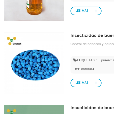
maíz, soja frijoles, algodón,
ornamentales, silvicultura, 
LEE MAS
animales; y mosquitos, cuc
la salud pública. También se
Control de babosas y caracol
ETIQUETAS :
pureza:
mf: c8h16o4
LEE MAS