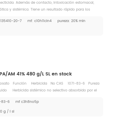
ecticida. Además de contacto, intoxicación estomacal,
tica y sistémica. Tiene un resultado rápido para los
de efectividad de 20 días. Tiene baja toxicidad para el
 135410-20-7
mf: c10h11cln4
pureza: 20% min
fluencia para el enemigo natural de los insectos, peces y
tivo especial, puede matar a los insectos que tienen
orados e insecticidas. Se puede usar en vegetales, plantas
rigo, tabaco, murpy, té, algodón, etc.
IPA/AM 41% 480 g/L SL en stock
fosato Función Herbicida No CAS 1071-83-6 Pureza
o Herbicida sistémico no selectivo absorbido por el
ción por toda la planta e inactivado al contacto con el
1-83-6
mf c3h8no5p
s anuales y perennes y malezas de hoja ancha antes de la
s frijoles colza lino mostaza rastrojo y post-siembra/pre-
 g / l sl
s; como pulverización dirigida en vides, olivos, huertos,
ol de malezas industriales. Glifosato IPA/AM 41% 480g/L SL