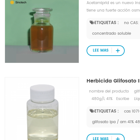
Acetamiprid es un nuevo ins
tiene una fuerte acción osmó
insectos y un largo período 
ETIQUETAS :
no CAS:
hombre, el ganado y poca in
abejas. Con el mecanismo ac
concentrado soluble
resistencia a los organofosf
de melón, árboles frutales, t
LEE MAS
Herbicida Glifosato 
nombre del producto gli
480g/L 41% Escribe Líquid
follaje con rápida transloca
ETIQUETAS :
cas 107
suelo. Control de gramínea
cosecha en cereales guisante
glifosato ipa / am 41% 480
emergencia de muchos cultivo
pastos, silvicultura y contr
LEE MAS