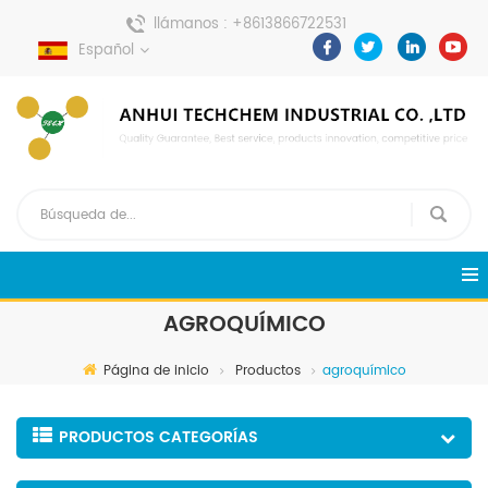
llámanos :
+8613866722531
Español
enviar un mensaje :
pweiping@techemi.com
AGROQUÍMICO
Página de inicio
Productos
agroquímico
PRODUCTOS CATEGORÍAS