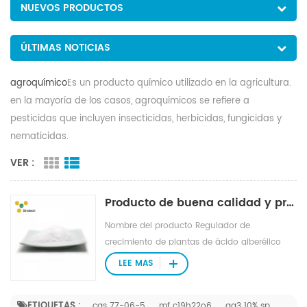
NUEVOS PRODUCTOS
ÚLTIMAS NOTICIAS
agroquímico
Es un producto químico utilizado en la agricultura.
en la mayoría de los casos, agroquímicos se refiere a
pesticidas que incluyen insecticidas, herbicidas, fungicidas y
nematicidas.
VER :
Producto de buena calidad y precio competitivo PGR fertilizante y fungicida, GA3 10% SP,cas 77-06-5
Nombre del producto Regulador de
crecimiento de plantas de ácido giberélico
GA3 NO CAS. 77-06-5 FM C19H22O6
LEE MAS
Clasificación regulador de crecimiento vegetal
/ agroquímico SA NÚM. 2932290012
ETIQUETAS :
cas 77-06-5
mf c19h22o6
ga3 10% sp