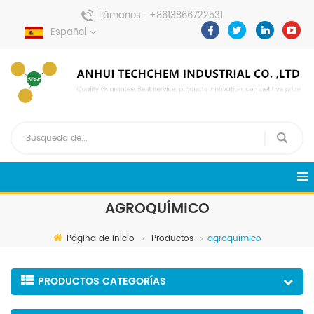
llámanos :
+8613866722531
Español
enviar un mensaje :
pweiping@techemi.com
AGROQUÍMICO
Página de inicio
Productos
agroquímico
PRODUCTOS CATEGORÍAS