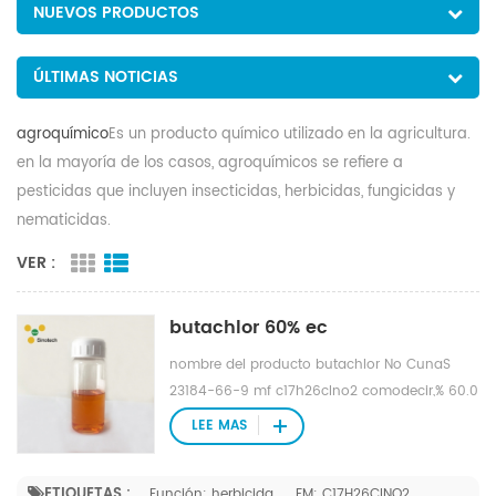
NUEVOS PRODUCTOS
ÚLTIMAS NOTICIAS
agroquímico
Es un producto químico utilizado en la agricultura.
en la mayoría de los casos, agroquímicos se refiere a
pesticidas que incluyen insecticidas, herbicidas, fungicidas y
nematicidas.
VER :
butachlor 60% ec
nombre del producto butachlor No CunaS
23184-66-9 mf c17h26clno2 comodecir,% 60.0
min ser Se utiliza en pre-emergencia para el
LEE MAS
control de pastos anuales y ciertos Hierbas de
hoja ancha en el arroz, tanto sembradas
ETIQUETAS :
Función: herbicida
FM: C17H26ClNO2