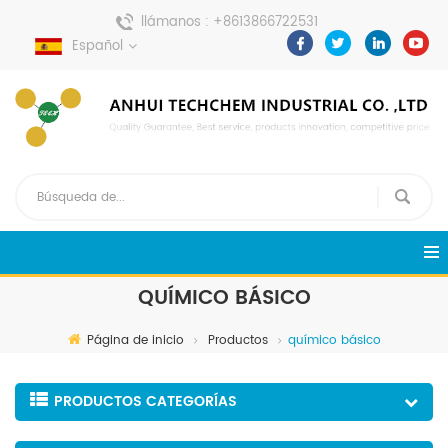
llámanos :
+8613866722531
Español
enviar un mensaje :
pweiping@techemi.com
QUÍMICO BÁSICO
Página de inicio
Productos
químico básico
PRODUCTOS CATEGORÍAS