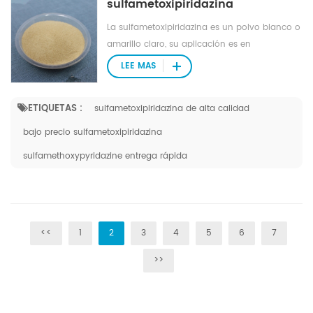
sulfametoxipiridazina
La sulfametoxipiridazina es un polvo blanco o
amarillo claro, su aplicación es en
intermediarios farmacéuticos.
LEE MAS
ETIQUETAS :
sulfametoxipiridazina de alta calidad
bajo precio sulfametoxipiridazina
sulfamethoxypyridazine entrega rápida
<<
1
2
3
4
5
6
7
>>