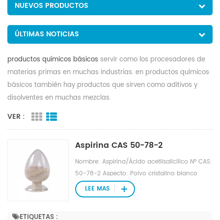
NUEVOS PRODUCTOS
ÚLTIMAS NOTICIAS
productos químicos básicos
servir como los procesadores de
materias primas en muchas industrias. en productos químicos
básicos también hay productos que sirven como aditivos y
disolventes en muchas mezclas.
VER :
Aspirina CAS 50-78-2
Nombre: Aspirina/Ácido acetilsalicílico Nº CAS:
50-78-2 Aspecto: Polvo cristalino blanco
Fórmula molecular: C9H8O4 Peso molecular:
LEE MAS
180,15 Estándar de calidad: BP/USP/EP/JP/Ch.P
Punto de fusión: 136-140 ℃ Punto de
ETIQUETAS :